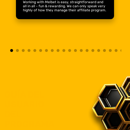
Working with Melbet is easy, straightforward and
all in all - fun & rewarding. We can only speak very
highly of how they manage their affiliate program.
GUÍA DEL
USUARIO
DEL
PROGRAMA