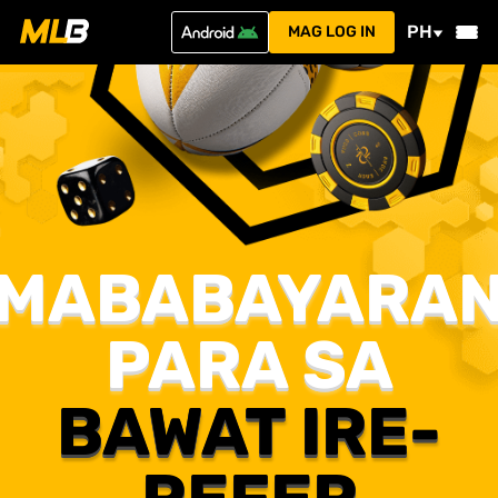
PH
MAG LOG IN
MABABAYARA
PARA SA
BAWAT IRE-