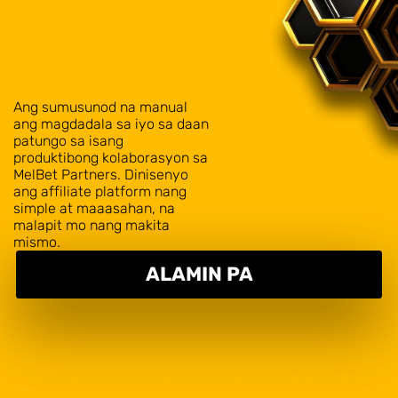
PROGRAM
USER
MANUAL
Ang sumusunod na manual
ang magdadala sa iyo sa daan
patungo sa isang
produktibong kolaborasyon sa
MelBet Partners. Dinisenyo
ang affiliate platform nang
simple at maaasahan, na
malapit mo nang makita
mismo.
ALAMIN PA
ANG AMING MGA PARTNERS