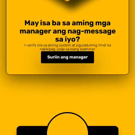
May isa ba sa aming mga
manager ang nag-message
sa iyo?
I-verify sila sa aming system at siguraduhing hindi ka
nakikipag-usap sa isang scammer
Suriin ang manager
MGA TESTIMONIAL