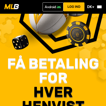
DK
LOG IND
FÅ BETALING
FOR
HVER