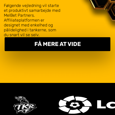
Følgende vejledning vil starte
et produktivt samarbejde med
MelBet Partners.
Affiliateplatformen er
designet med enkelhed og
pålidelighed i tankerne, som
du snart vil se selv.
FÅ MERE AT VIDE
PARTNERSKABER