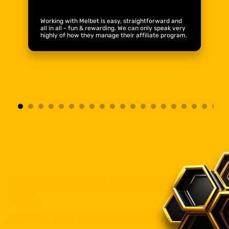
Working with Melbet is easy, straightforward and
all in all - fun & rewarding. We can only speak very
highly of how they manage their affiliate program.
BRUGERVEJLEDNING
FOR
AFFILIATEPROGRAM