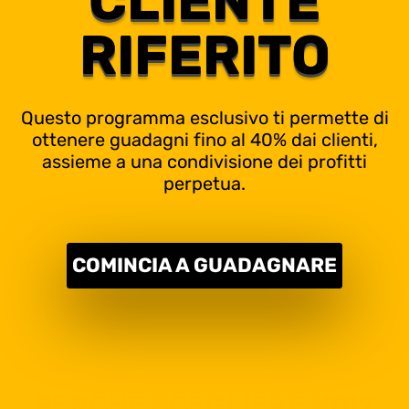
CLIENTE
RIFERITO
Questo programma esclusivo ti permette di
ottenere guadagni fino al 40% dai clienti,
assieme a una condivisione dei profitti
perpetua.
COMINCIA A GUADAGNARE
PERCHÉ SCEGLIERE NOI?