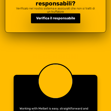
responsabili?
Verificalo nel nostro sistema e assicurati che non si tratti di
un truffatore
Verifica il responsabile
RECENSIONI
Working with Melbet is easy, straightforward and