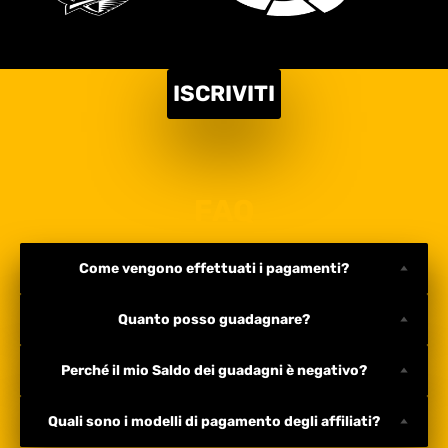
ISCRIVITI
FAQ
Come vengono effettuati i pagamenti?
Quanto posso guadagnare?
Perché il mio Saldo dei guadagni è negativo?
Quali sono i modelli di pagamento degli affiliati?