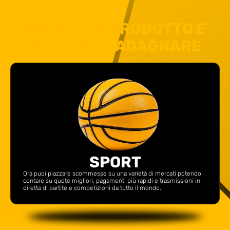
SCEGLI UN PRODOTTO E
INIZIA A GUADAGNARE
SPORT
Ora puoi piazzare scommesse su una varietà di mercati potendo
contare su quote migliori, pagamenti più rapidi e trasmissioni in
diretta di partite e competizioni da tutto il mondo.