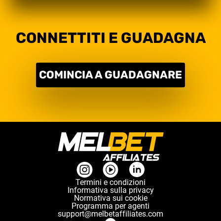
CONNETTITI E GUADAGNA
COMINCIA A GUADAGNARE
Termini e condizioni
Informativa sulla privacy
Normativa sui cookie
Programma per agenti
support@melbetaffiliates.com