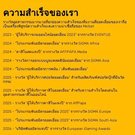
ความสำเร็จของเรา
รางวัลอุตสาหกรรมมากมายที่ยกย่องความสำเร็จของทีมงานที่ยอดเยี่ยมของเราถือ
เป็นเครื่องพิสูจน์ความสำเร็จและความน่าเชื่อถือของ Melbet
2023 - "ผู้ให้บริการเกมออนไลน์ยอดเยี่ยม 2023" จากรางวัล EVENTUS
2024 - "โปรแกรมพันธมิตรยอดเยี่ยม" จากรางวัล SiGMA Africa
2024 - "คาสิโนสดแห่งปี" จากรางวัล AFFPAPA.Media
2024 - "รางวัลการออกแบบบูธแพลตตินัมยอดเยี่ยม" จาก SiGMA Asia
2024 - "โปรแกรมพันธมิตรการพนัน / เดิมพันยอดเยี่ยม"
2025 - รางวัล "ผู้ให้บริการสปอร์ตยอดเยี่ยม" สำหรับผลิตภัณฑ์สปอร์ตบุ๊กที่มีนวัต
กรรม
2025 - รางวัล "ผู้ให้บริการคาสิโนยอดเยี่ยม" สำหรับความสำเร็จโดดเด่นใน
อุตสาหกรรมคาสิโนออนไลน์
2025 - รางวัล "ผู้ให้บริการคาสิโนแห่งปี" จาก AffPapa
2025 - "โปรแกรมพันธมิตรยอดเยี่ยม 2025" จากรางวัล SiGMA Europe
2025 - "โปรแกรมพันธมิตรยอดเยี่ยม 2025" จากรางวัล SiGMA South Asia
2026 - "บริษัทพันธมิตรแห่งปี" จากรางวัล European iGaming Awards