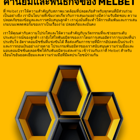
ค่านิยมและพันธกิจของ MELBET
ที่ Melbet เราให้ความสำคัญกับสภาพแวดล้อมที่ปลอดภัยสำหรับทุกคนที่มีส่วนร่วม
เป็นอย่างยิ่ง เรามีนโยบายที่เข้มงวดเกี่ยวกับการเล่นเกมอย่างมีความรับผิดชอบ ความ
ปลอดภัยของข้อมูลและการสนับสนุนลูกค้า เรามุ่งมั่นที่จะทำให้การเดิมพันและการเล่น
เกมบนแพลตฟอร์มของเราเป็นเรื่องง่าย ปลอดภัยและมั่นคง
เราให้คุณค่ากับความโปร่งใสและให้ความสำคัญกับนวัตกรรมที่จะช่วยยกระดับ
ประสบการณ์ของลูกค้า เรายังใส่ใจพันธมิตรของเราโดยการเสนออัตราการแปลงที่น่า
ประทับใจ อัตราคอมมิชชั่นที่แข่งขันได้ สื่อส่งเสริมการขายที่มีการอัปเดตเป็นประจำ
และการถอนเงินอย่างง่ายดาย โปรแกรมพันธมิตรของเราสนับสนุนความร่วมมือและ
มอบคอมมิชชั่นตลอดชีพให้กับพันธมิตรแต่ละท่าน เข้าร่วมกับเราที่ Melbet สำหรับ
เงื่อนไขอันยอดเยี่ยมและความร่วมมือที่มีผลประโยชน์ร่วมกัน