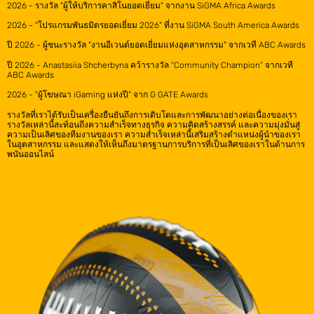
2026 - รางวัล "ผู้ให้บริการคาสิโนยอดเยี่ยม" จากงาน SiGMA Africa Awards
2026 - "โปรแกรมพันธมิตรยอดเยี่ยม 2026" ที่งาน SiGMA South America Awards
ปี 2026 - ผู้ชนะรางวัล "งานอีเวนต์ยอดเยี่ยมแห่งอุตสาหกรรม" จากเวที ABC Awards
ปี 2026 - Anastasiia Shcherbyna คว้ารางวัล “Community Champion” จากเวที
ABC Awards
2026 - "ผู้โฆษณา iGaming แห่งปี" จาก G GATE Awards
รางวัลที่เราได้รับเป็นเครื่องยืนยันถึงการเติบโตและการพัฒนาอย่างต่อเนื่องของเรา
รางวัลเหล่านี้สะท้อนถึงความสำเร็จทางธุรกิจ ความคิดสร้างสรรค์ และความมุ่งมั่นสู่
ความเป็นเลิศของทีมงานของเรา ความสำเร็จเหล่านี้เสริมสร้างตำแหน่งผู้นำของเรา
ในอุตสาหกรรม และแสดงให้เห็นถึงมาตรฐานการบริการที่เป็นเลิศของเราในด้านการ
พนันออนไลน์