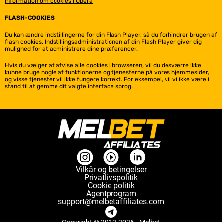
Information om cookies i Opera
FLASH-COOKIES
Du kan ændre indstillingerne for din Flash Player, så du forhindrer brugen af
flash cookies. Indstillingsadministrationen af din Flash Player giver dig
mulighed for at administrere dine præferencer.
Hvis du vælger at afvise alle cookies i browseren, vil du desværre ikke
kunne bruge nogle af funktionerne og tjenesterne på vores hjemmesider,
og visse tjenester vil ikke fungere korrekt. For eksempel, vil vi ikke være i
stand til at gemme dit valgte interface sprog.
Vilkår og betingelser
Privatlivspolitik
Cookie politik
Agentprogram
support@melbetaffiliates.com