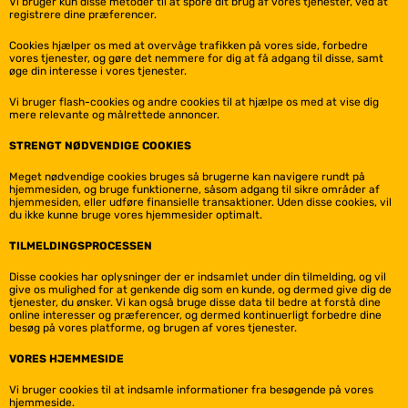
Vi bruger kun disse metoder til at spore dit brug af vores tjenester, ved at
registrere dine præferencer.
Cookies hjælper os med at overvåge trafikken på vores side, forbedre
vores tjenester, og gøre det nemmere for dig at få adgang til disse, samt
øge din interesse i vores tjenester.
Vi bruger flash-cookies og andre cookies til at hjælpe os med at vise dig
mere relevante og målrettede annoncer.
STRENGT NØDVENDIGE COOKIES
Meget nødvendige cookies bruges så brugerne kan navigere rundt på
hjemmesiden, og bruge funktionerne, såsom adgang til sikre områder af
hjemmesiden, eller udføre finansielle transaktioner. Uden disse cookies, vil
du ikke kunne bruge vores hjemmesider optimalt.
TILMELDINGSPROCESSEN
Disse cookies har oplysninger der er indsamlet under din tilmelding, og vil
give os mulighed for at genkende dig som en kunde, og dermed give dig de
tjenester, du ønsker. Vi kan også bruge disse data til bedre at forstå dine
online interesser og præferencer, og dermed kontinuerligt forbedre dine
besøg på vores platforme, og brugen af vores tjenester.
VORES HJEMMESIDE
Vi bruger cookies til at indsamle informationer fra besøgende på vores
hjemmeside.