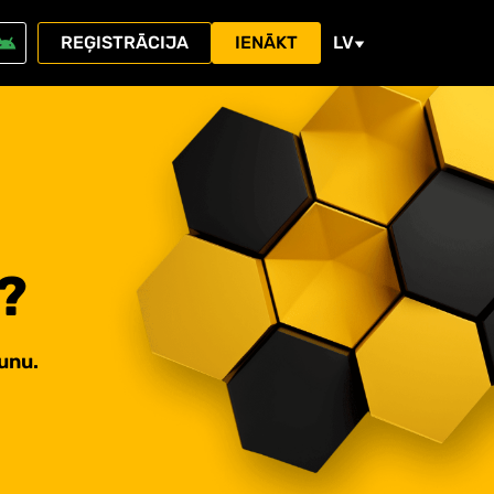
REĢISTRĀCIJA
IENĀKT
LV
?
unu.