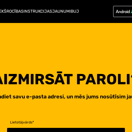
EKŠROCĪBAS
INSTRUKCIJAS
JAUNUMI
BUJ
AIZMIRSĀT PAROLI
adiet savu e-pasta adresi, un mēs jums nosūtīsim ja
Lietotājvārds
*