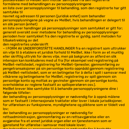
postadressen til MelBet som mottar samtykke fra den registrerte
formålene med behandlingen av personopplysningene
en liste over personopplysninger til behandling, som den registrerte har gitt
samtykke til
navnet og adressen til personen (juridisk enhet) som behandler
personopplysningene på vegne av MelBet, hvis behandlingen er delegert til
en slik person (enhet)
en liste over handlinger på personopplysninger som samtykket er gitt for;
generell oversikt over metodene for behandling av personopplysninger
perioden hvor samtykket fra den registrerte er gyldig, samt metoden for
tilbaketrekking av det
den registrertes underskrift
– I FORM AV UNDERFORSTÅTTE HANDLINGER fra en registrert som uttrykker
sin vilje til å etablere et juridisk forhold til MelBet, ikke i form av et muntlig
eller skriftlig uttrykk for deres vilje, men på bakgrunn av atferd en slik
intensjon kan konkluderes med ut fra (for eksempel ved registrering på
MelBet-nettstedet, registrering for MelBet-tjenester, gjennomføring av
pengetransaksjoner på sin personlige konto oppnådd gjennom registrering
på MelBet-nettstedet, som er en betingelse for å delta i spill i samsvar med
vilkårene og betingelsene for MelBet, registrering av spill gjennom sin
personlige konto og mottak av gevinster gjennom sin personlige konto,
overholdelse av reglene fastsatt av spilloperatøren osv.).
MelBet krever ikke samtykke til å behandle personopplysningene dine i
følgende tilfeller:
der behandling av personopplysninger er nødvendig for å oppnå målene
som er fastsatt i internasjonale traktater eller lover i lokale jurisdiksjoner,
for utførelsen av funksjonene, myndighetene og pliktene som er tildelt ved
lov;
der behandling av personopplysninger er nødvendig for
rettsadministrasjon, gjennomføring av en rettsavgjørelse eller en
avgjørelse fra et annet juridisk organ eller en tjenestemann som er
gjenstand for utførelse i samsvar med lokale lover;