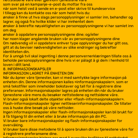
nettstedene våre eller gjennom tjenestene våre
som svar på en kampanje-e-post du mottar fra oss
når som helst ved å sende en e-post eller skrive til kundeservice
I tillegg kan du kontakte oss når som helst hvis du:
ønsker å finne ut hva slags personopplysninger vi samler inn, behandler og
lagrer, og også fra hvilke kilder vi har innhentet dem
ønsker å bekrefte nøyaktigheten av personopplysningene vi har samlet inn
om deg
ønsker å oppdatere personopplysningene dine; og/eller
har noen klager angående bruken vår av personopplysningene dine
Om nødvendig vil vi oppdatere enhver type opplysninger du har gitt oss,
gitt at du beviser nødvendigheten av slike endringer og bekrefter
identiteten din.
For å unngå tvil skal ingenting i denne personvernerklæringen tillate oss å
beholde personopplysningene dine hvis vi er pålagt å gi dem i henhold til
loven i ditt land.
8. INFORMASJONSKAPSLER
INFORMASJON LAGRET PÅ ENHETEN DIN
Når du åpner våre tjenester, kan vi med samtykke lagre informasjon på
enheten din. Denne informasjonen kalles «informasjonskapsler», som er
små tekstfiler som inneholder bokstaver og tall for å registrere dine
preferanser. Informasjonskapsler lagres på enheten din når du bruker
tjenestene våre mens du besøker nettstedene og nettsidene våre.
Vi bruker også lokalt delte objekter eller «flash-informasjonskapsler».
Flash-informasjonskapsler ligner nettleserinformasjonskapsler. De tillater
oss å huske dine besøk på våre nettsider.
Ingen informasjonskapsler eller flash-informasjonskapsler kan bli brukt for
å få tilgang til din enhet eller å bruke informasjon på din PC.
Vi bruker bare informasjonskapsler og flash-informasjonskapsler for
overvåking.
Vi bruker bare disse metodene til å spore bruken din av tjenestene våre for
å registrere preferansene dine.