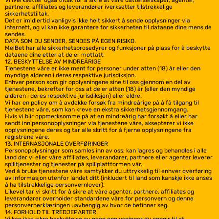
Vi iverksetter også tiltak for å sikre at våre datterselskaper, agenter,
partnere, affiliates og leverandører iverksetter tilstrekkelige
sikkerhetstiltak.
Det er imidlertid vanligvis ikke helt sikkert å sende opplysninger via
internett, og vi kan ikke garantere for sikkerheten til dataene dine mens de
sendes.
DATA SOM DU SENDER, SENDES PÅ EGEN RISIKO.
MelBet har alle sikkerhetsprosedyrer og funksjoner på plass for å beskytte
dataene dine etter at de er mottatt.
12. BESKYTTELSE AV MINDREÅRIGE
Tjenestene våre er ikke ment for personer under atten (18) år eller den
myndige alderen i deres respektive jurisdiksjon.
Enhver person som gir opplysningene sine til oss gjennom en del av
tjenestene, bekrefter for oss at de er atten (18) år (eller den myndige
alderen i deres respektive jurisdiksjon) eller eldre.
Vi har en policy om å avdekke forsøk fra mindreårige på å få tilgang til
tjenestene våre, som kan kreve en ekstra sikkerhetsgjennomgang.
Hvis vi blir oppmerksomme på at en mindreårig har forsøkt å eller har
sendt inn personopplysninger via tjenestene våre, aksepterer vi ikke
opplysningene deres og tar alle skritt for å fjerne opplysningene fra
registrene våre.
13. INTERNASJONALE OVERFØRINGER
Personopplysninger som samles inn av oss, kan lagres og behandles i alle
land der vi eller våre affiliates, leverandører, partnere eller agenter leverer
spilltjenester og tjenester på spillplattformen vår.
Ved å bruke tjenestene våre samtykker du uttrykkelig til enhver overføring
av informasjon utenfor landet ditt (inkludert til land som kanskje ikke anses
å ha tilstrekkelige personvernlover).
Likevel tar vi skritt for å sikre at våre agenter, partnere, affiliates og
leverandører overholder standardene våre for personvern og denne
personvernerklæringen uavhengig av hvor de befinner seg.
14. FORHOLD TIL TREDJEPARTER