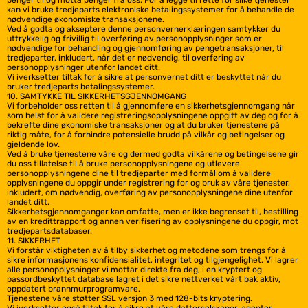
penger til og motta penger fra oss. For å legge til rette for slike tjenester
kan vi bruke tredjeparts elektroniske betalingssystemer for å behandle de
nødvendige økonomiske transaksjonene.
Ved å godta og akseptere denne personvernerklæringen samtykker du
uttrykkelig og frivillig til overføring av personopplysninger som er
nødvendige for behandling og gjennomføring av pengetransaksjoner, til
tredjeparter, inkludert, når det er nødvendig, til overføring av
personopplysninger utenfor landet ditt.
Vi iverksetter tiltak for å sikre at personvernet ditt er beskyttet når du
bruker tredjeparts betalingssystemer.
10. SAMTYKKE TIL SIKKERHETSGJENNOMGANG
Vi forbeholder oss retten til å gjennomføre en sikkerhetsgjennomgang når
som helst for å validere registreringsopplysningene oppgitt av deg og for å
bekrefte dine økonomiske transaksjoner og at du bruker tjenestene på
riktig måte, for å forhindre potensielle brudd på vilkår og betingelser og
gjeldende lov.
Ved å bruke tjenestene våre og dermed godta vilkårene og betingelsene gir
du oss tillatelse til å bruke personopplysningene og utlevere
personopplysningene dine til tredjeparter med formål om å validere
opplysningene du oppgir under registrering for og bruk av våre tjenester,
inkludert, om nødvendig, overføring av personopplysningene dine utenfor
landet ditt.
Sikkerhetsgjennomganger kan omfatte, men er ikke begrenset til, bestilling
av en kredittrapport og annen verifisering av opplysningene du oppgir, mot
tredjepartsdatabaser.
11. SIKKERHET
Vi forstår viktigheten av å tilby sikkerhet og metodene som trengs for å
sikre informasjonens konfidensialitet, integritet og tilgjengelighet. Vi lagrer
alle personopplysninger vi mottar direkte fra deg, i en kryptert og
passordbeskyttet database lagret i det sikre nettverket vårt bak aktiv,
oppdatert brannmurprogramvare.
Tjenestene våre støtter SSL versjon 3 med 128-bits kryptering.