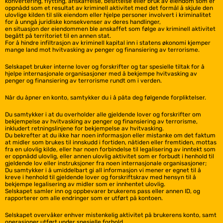
konvertering, flytting, anskaffelse, besittelse eller bruk av eiendom som er
oppnådd som et resultat av kriminell aktivitet med det formål å skjule den
ulovlige kilden til slik eiendom eller hjelpe personer involvert i kriminalitet
for å unngå juridiske konsekvenser av deres handlinger,
en situasjon der eiendommen ble anskaffet som følge av kriminell aktivitet
begått på territoriet til en annen stat.
For å hindre infiltrasjon av kriminell kapital inn i statens økonomi kjemper
mange land mot hvitvasking av penger og finansiering av terrorisme.
Selskapet bruker interne lover og forskrifter og tar spesielle tiltak for å
hjelpe internasjonale organisasjoner med å bekjempe hvitvasking av
penger og finansiering av terrorisme rundt om i verden.
Når du åpner en konto, samtykker du i å påta deg følgende forpliktelser.
Du samtykker i at du overholder alle gjeldende lover og forskrifter om
bekjempelse av hvitvasking av penger og finansiering av terrorisme,
inkludert retningslinjene for bekjempelse av hvitvasking.
Du bekrefter at du ikke har noen informasjon eller mistanke om det faktum
at midler som brukes til innskudd i fortiden, nåtiden eller fremtiden, mottas
fra en ulovlig kilde, eller har noen forbindelse til legalisering av inntekt som
er oppnådd ulovlig, eller annen ulovlig aktivitet som er forbudt i henhold til
gjeldende lov eller instruksjoner fra noen internasjonale organisasjoner;
Du samtykker i å umiddelbart gi all informasjon vi mener er egnet til å
kreve i henhold til gjeldende lover og forskriftskrav med hensyn til å
bekjempe legalisering av midler som er innhentet ulovlig.
Selskapet samler inn og oppbevarer brukerens pass eller annen ID, og
rapporterer om alle endringer som er utført på kontoen.
Selskapet overvåker enhver mistenkelig aktivitet på brukerens konto, samt
operasjoner utført under spesielle forhold.