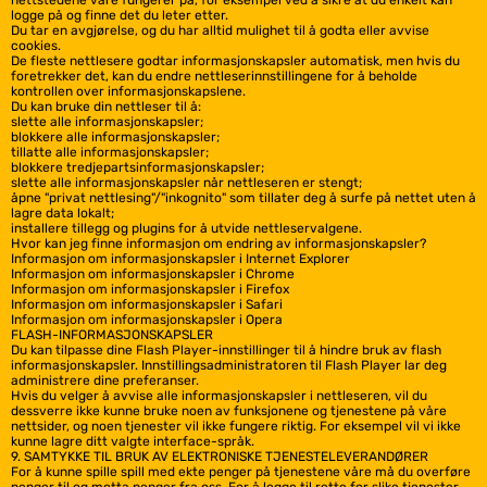
nettstedene våre fungerer på, for eksempel ved å sikre at du enkelt kan
logge på og finne det du leter etter.
Du tar en avgjørelse, og du har alltid mulighet til å godta eller avvise
cookies.
De fleste nettlesere godtar informasjonskapsler automatisk, men hvis du
foretrekker det, kan du endre nettleserinnstillingene for å beholde
kontrollen over informasjonskapslene.
Du kan bruke din nettleser til å:
slette alle informasjonskapsler;
blokkere alle informasjonskapsler;
tillatte alle informasjonskapsler;
blokkere tredjepartsinformasjonskapsler;
slette alle informasjonskapsler når nettleseren er stengt;
åpne "privat nettlesing"/"inkognito" som tillater deg å surfe på nettet uten å
lagre data lokalt;
installere tillegg og plugins for å utvide nettleservalgene.
Hvor kan jeg finne informasjon om endring av informasjonskapsler?
Informasjon om informasjonskapsler i Internet Explorer
Informasjon om informasjonskapsler i Chrome
Informasjon om informasjonskapsler i Firefox
Informasjon om informasjonskapsler i Safari
Informasjon om informasjonskapsler i Opera
FLASH-INFORMASJONSKAPSLER
Du kan tilpasse dine Flash Player-innstillinger til å hindre bruk av flash
informasjonskapsler. Innstillingsadministratoren til Flash Player lar deg
administrere dine preferanser.
Hvis du velger å avvise alle informasjonskapsler i nettleseren, vil du
dessverre ikke kunne bruke noen av funksjonene og tjenestene på våre
nettsider, og noen tjenester vil ikke fungere riktig. For eksempel vil vi ikke
kunne lagre ditt valgte interface-språk.
9. SAMTYKKE TIL BRUK AV ELEKTRONISKE TJENESTELEVERANDØRER
For å kunne spille spill med ekte penger på tjenestene våre må du overføre