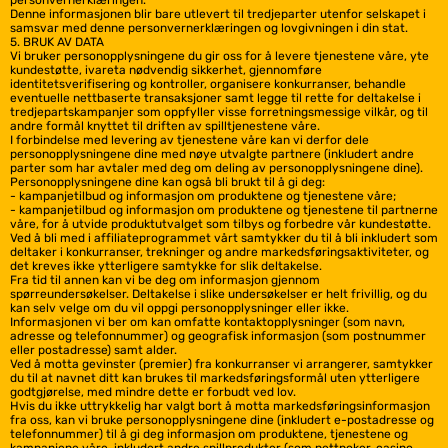
personvernerklæringen.
Denne informasjonen blir bare utlevert til tredjeparter utenfor selskapet i
samsvar med denne personvernerklæringen og lovgivningen i din stat.
5. BRUK AV DATA
Vi bruker personopplysningene du gir oss for å levere tjenestene våre, yte
kundestøtte, ivareta nødvendig sikkerhet, gjennomføre
identitetsverifisering og kontroller, organisere konkurranser, behandle
eventuelle nettbaserte transaksjoner samt legge til rette for deltakelse i
tredjepartskampanjer som oppfyller visse forretningsmessige vilkår, og til
andre formål knyttet til driften av spilltjenestene våre.
I forbindelse med levering av tjenestene våre kan vi derfor dele
personopplysningene dine med nøye utvalgte partnere (inkludert andre
parter som har avtaler med deg om deling av personopplysningene dine).
Personopplysningene dine kan også bli brukt til å gi deg:
- kampanjetilbud og informasjon om produktene og tjenestene våre;
- kampanjetilbud og informasjon om produktene og tjenestene til partnerne
våre, for å utvide produktutvalget som tilbys og forbedre vår kundestøtte.
Ved å bli med i affiliateprogrammet vårt samtykker du til å bli inkludert som
deltaker i konkurranser, trekninger og andre markedsføringsaktiviteter, og
det kreves ikke ytterligere samtykke for slik deltakelse.
Fra tid til annen kan vi be deg om informasjon gjennom
spørreundersøkelser. Deltakelse i slike undersøkelser er helt frivillig, og du
kan selv velge om du vil oppgi personopplysninger eller ikke.
Informasjonen vi ber om kan omfatte kontaktopplysninger (som navn,
adresse og telefonnummer) og geografisk informasjon (som postnummer
eller postadresse) samt alder.
Ved å motta gevinster (premier) fra konkurranser vi arrangerer, samtykker
du til at navnet ditt kan brukes til markedsføringsformål uten ytterligere
godtgjørelse, med mindre dette er forbudt ved lov.
Hvis du ikke uttrykkelig har valgt bort å motta markedsføringsinformasjon
fra oss, kan vi bruke personopplysningene dine (inkludert e-postadresse og
telefonnummer) til å gi deg informasjon om produktene, tjenestene og