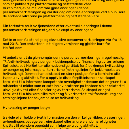
betingelsene våre og eventuelle ytterligere gjeldende vilkår og betingelser
som er publisert på plattformene og nettstedene våre.
Vi kan med jevne mellomrom gjøre endringer i denne
personvernerklæringen og varsler deg om disse endringene ved å publisere
de endrede vilkårene på plattformene og nettstedene våre.
Din fortsatte bruk av tjenestene etter eventuelle endringer i denne
personvernerklæringen utgjør din aksept av endringene.
Dette er den fullstendige og eksklusive personvernerklæringen vår fra 16.
mai 2018. Den erstatter alle tidligere versjoner og gjelder bare for
MelBet.com.
Vi anbefaler at du gjennomgår denne personvernerklæringen regelmessig.
17. Anti-hvitvasking av penger / bekjempelse av finansiering av terrorisme
Spillselskapet MelBet tar alle nødvendige tiltak for å bekjempe hvitvasking
av penger og internasjonal terrorisme (retningslinjer for bekjempelse av
hvitvasking). Dermed har selskapet en sterk posisjon for å forhindre alle
typer ulovlig aktivitet. For å oppfylle disse forpliktelsene er selskapet
forpliktet til å informere kompetente myndigheter dersom det er grunn til å
mistenke at midler som er satt inn av brukeren på kontoen sin er relatert til
ulovlig aktivitet eller finansiering av terrorisme. Selskapet er også
forpliktet til å blokkere slike midler og å iverksette tiltak fastsatt i reglene i
retningslinjene for bekjempelse av hvitvasking.
Hvitvasking av penger betyr:
å skjule eller holde privat informasjon om den virkelige kilden, plasseringen,
avhendingen, bevegelsen, eierskapet eller andre eiendomsrettigheter
knyttet til eiendom oppnådd som følge av ulovlig aktivitet,