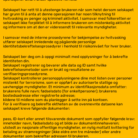
Selskapet har rett til å utestenge brukeren når som helst dersom selskapet
har grunn til å anta at denne operasjonen har noen tilknytning til
hvitvasking av penger og kriminell aktivitet. I samsvar med folkeretten er
selskapet ikke forpliktet til å informere brukeren om mistenkelig aktivitet
og informere om at den er videresendt til relevante myndigheter.
I samsvar med de interne prosedyrene for bekjempelse av hvitvasking
utfører selskapet innledende og pågående personlige
identitetsbekreftelsesprosedyrer i henhold til risikonivået for hver bruker.
Selskapet ber deg om å oppgi minimalt med opplysninger for å bekrefte
identiteten din.
Selskapet registrerer og bevarer alle data og ID samt hvilke
bekreftelsesmetoder som er brukt og resultatene av
verifiseringsprosedyrene.
Selskapet kontrollerer personopplysningene dine mot listen over personer
mistenkt for terrorisme, som er oppført av autoriserte statlige og
uavhengige myndigheter. Et minimum av identifikasjonsdata omfatter:
brukerens fulle navn; fødselsdato (for enkeltpersoner); brukerens
bostedsadresse eller registrerte adresse;
kildene til midlene som du planlegger å sette inn på kontoen.
For å verifisere og bekrefte ektheten av de ovennevnte dataene kan
selskapet kreve følgende dokumenter:
pass, ID-kort eller annet tilsvarende dokument som oppfyller følgende krav:
inneholder navn, fødselsdato og et bilde av dokumentinnehaveren;
utstedt av nasjonale offentlige myndigheter, en nylig mottatt kvittering for
betaling av strømregninger (ikke eldre enn tre måneder) eller andre
dokumenter som bekrefter adressen til brukeren.