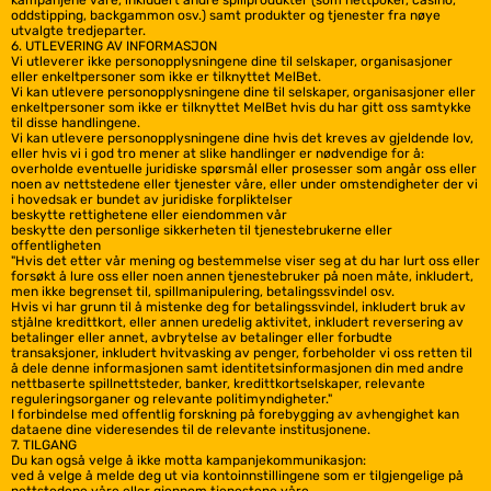
kampanjene våre, inkludert andre spillprodukter (som nettpoker, casino,
oddstipping, backgammon osv.) samt produkter og tjenester fra nøye
utvalgte tredjeparter.
6. UTLEVERING AV INFORMASJON
Vi utleverer ikke personopplysningene dine til selskaper, organisasjoner
eller enkeltpersoner som ikke er tilknyttet MelBet.
Vi kan utlevere personopplysningene dine til selskaper, organisasjoner eller
enkeltpersoner som ikke er tilknyttet MelBet hvis du har gitt oss samtykke
til disse handlingene.
Vi kan utlevere personopplysningene dine hvis det kreves av gjeldende lov,
eller hvis vi i god tro mener at slike handlinger er nødvendige for å:
overholde eventuelle juridiske spørsmål eller prosesser som angår oss eller
noen av nettstedene eller tjenester våre, eller under omstendigheter der vi
i hovedsak er bundet av juridiske forpliktelser
beskytte rettighetene eller eiendommen vår
beskytte den personlige sikkerheten til tjenestebrukerne eller
offentligheten
"Hvis det etter vår mening og bestemmelse viser seg at du har lurt oss eller
forsøkt å lure oss eller noen annen tjenestebruker på noen måte, inkludert,
men ikke begrenset til, spillmanipulering, betalingssvindel osv.
Hvis vi har grunn til å mistenke deg for betalingssvindel, inkludert bruk av
stjålne kredittkort, eller annen uredelig aktivitet, inkludert reversering av
betalinger eller annet, avbrytelse av betalinger eller forbudte
transaksjoner, inkludert hvitvasking av penger, forbeholder vi oss retten til
å dele denne informasjonen samt identitetsinformasjonen din med andre
nettbaserte spillnettsteder, banker, kredittkortselskaper, relevante
reguleringsorganer og relevante politimyndigheter."
I forbindelse med offentlig forskning på forebygging av avhengighet kan
dataene dine videresendes til de relevante institusjonene.
7. TILGANG
Du kan også velge å ikke motta kampanjekommunikasjon:
ved å velge å melde deg ut via kontoinnstillingene som er tilgjengelige på