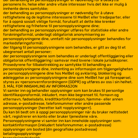
der behandling av personopplysninger er nødvendig for å beskytte
personens liv, helse eller andre vitale interesser hvis det ikke er mulig å
innhente deres samtykke;
der behandling av personopplysninger er nødvendig for å utøve
rettighetene og de legitime interessene til MelBet eller tredjeparter, eller
for å oppnå sosialt viktige formål, forutsatt at dette ikke krenker
rettighetene og frihetene til personopplysningene dine;
der behandling av personopplysninger utføres for statistiske eller andre
forskningsformål, underlagt obligatorisk anonymisering av
personopplysningene dine, unntatt når personopplysninger behandles for
markedsføringsformål;
der tilgang til personopplysningene som behandles, er gitt av deg til et
ubegrenset antall personer;
der personopplysningene som behandles er underlagt offentliggjøring eller
obligatorisk offentliggjøring i samsvar med lovene i lokale jurisdiksjoner.
Prosedyrene for tilbaketrekking av samtykke til behandling av
personopplysningene dine, innhenting av informasjon om tilgjengeligheten
av personopplysningene dine hos MelBet og avklaring, blokkering og
ødeleggelse av personopplysningene dine som MelBet har på forespørsel,
styres av «personvernforordningen» (GDPR) og utføres av oss i sin helhet.
3. MÅL FOR INNSAMLING AV INFORMASJON
Vi samler inn og behandler opplysninger som kan brukes til personlige
identifikasjonsformål, inkludert, men ikke begrenset til, fornavn og
etternavn, fødselsdato, kredittkortinformasjon, hjemme- eller annen
adresse, e-postadresse, telefonnummer eller andre passende
personopplysninger (heretter kalt «opplysninger»).
Du kan bli bedt om å oppgi personopplysninger når du bruker nettstedet
vårt, registrerer en konto eller bruker tjenestene våre.
Personopplysningene vi samler inn kan inneholde opplysninger som:
kontaktinformasjon (inkludert telefonnummer, e-postadresse)
opplysninger om bosted (din geografiske postadresse)
betalingsopplysninger