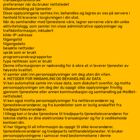
transaksjonshistorikk
preferanser når du bruker nettstedet
tilbakemelding på tjenester
Disse opplysningene samles inn, behandles og lagres av oss på servere i
henhold til kravene i lovgivningen i din stat.
Når du samhandler med tjenestene våre, lagrer serverne våre din unike
aktivitetslogg, som samler inn visse administrative opplysninger og
trafikkinformasjon, inkludert
kilde-IP-adresse
tilgangstid
tilgangsdato
besøkte nettsider
språk som er brukt
programvarekrasjrapporter
type nettleser som er brukt
Denne informasjonen er nødvendig for å sikre at vi leverer tjenester av
høyeste kvalitet.
Vi samler aldri inn personopplysninger om deg uten din viten.
4. METODER FOR INNSAMLING OG BEHANDLING AV DATA
Vi kan automatisk samle inn visse data, som diskutert ovenfor, og motta
personopplysninger om deg der du oppgir slike opplysninger frivillig
gjennom tjenestene eller annen kommunikasjon og samhandling på MelBet-
nettstedet.
Vi kan også motta personopplysninger fra nettleverandører og
tjenesteleverandører, og fra kundelister som er lovlig anskaffet fra
tredjepartsleverandører.
I tillegg kan vi bruke tjenestene til tredjeparts tjenesteleverandører for
teknisk støtte av dine elektroniske transaksjoner og for å vedlikeholde
kontoen din.
Vi har tilgang til all informasjon du oppgir til slike leverandører,
tjenesteleverandører og tredjeparts netthandelstjenester. Vi bruker
personopplysningene i samsvar med bestemmelsene i denne