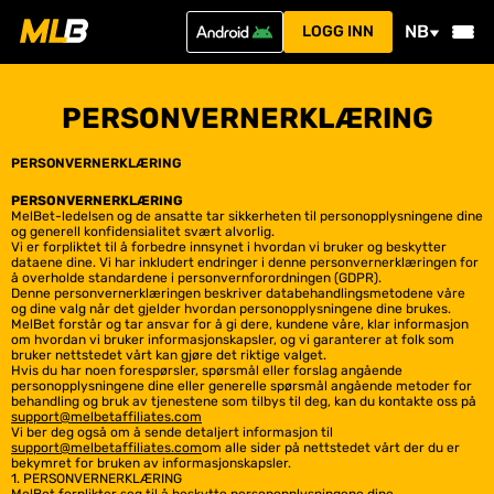
NB
LOGG INN
PERSONVERNERKLÆRING
PERSONVERNERKLÆRING
PERSONVERNERKLÆRING
MelBet-ledelsen og de ansatte tar sikkerheten til personopplysningene dine
og generell konfidensialitet svært alvorlig.
Vi er forpliktet til å forbedre innsynet i hvordan vi bruker og beskytter
dataene dine. Vi har inkludert endringer i denne personvernerklæringen for
å overholde standardene i personvernforordningen (GDPR).
Denne personvernerklæringen beskriver databehandlingsmetodene våre
og dine valg når det gjelder hvordan personopplysningene dine brukes.
MelBet forstår og tar ansvar for å gi dere, kundene våre, klar informasjon
om hvordan vi bruker informasjonskapsler, og vi garanterer at folk som
bruker nettstedet vårt kan gjøre det riktige valget.
Hvis du har noen forespørsler, spørsmål eller forslag angående
personopplysningene dine eller generelle spørsmål angående metoder for
behandling og bruk av tjenestene som tilbys til deg, kan du kontakte oss på
support@melbetaffiliates.com
Vi ber deg også om å sende detaljert informasjon til
support@melbetaffiliates.com
om alle sider på nettstedet vårt der du er
bekymret for bruken av informasjonskapsler.
1. PERSONVERNERKLÆRING