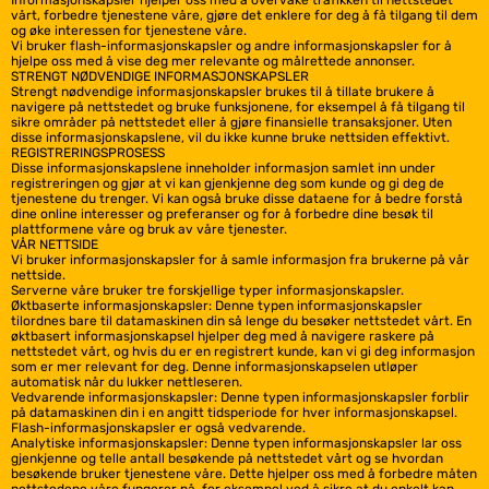
Informasjonskapsler hjelper oss med å overvåke trafikken til nettstedet
vårt, forbedre tjenestene våre, gjøre det enklere for deg å få tilgang til dem
og øke interessen for tjenestene våre.
Vi bruker flash-informasjonskapsler og andre informasjonskapsler for å
hjelpe oss med å vise deg mer relevante og målrettede annonser.
STRENGT NØDVENDIGE INFORMASJONSKAPSLER
Strengt nødvendige informasjonskapsler brukes til å tillate brukere å
navigere på nettstedet og bruke funksjonene, for eksempel å få tilgang til
sikre områder på nettstedet eller å gjøre finansielle transaksjoner. Uten
disse informasjonskapslene, vil du ikke kunne bruke nettsiden effektivt.
REGISTRERINGSPROSESS
Disse informasjonskapslene inneholder informasjon samlet inn under
registreringen og gjør at vi kan gjenkjenne deg som kunde og gi deg de
tjenestene du trenger. Vi kan også bruke disse dataene for å bedre forstå
dine online interesser og preferanser og for å forbedre dine besøk til
plattformene våre og bruk av våre tjenester.
VÅR NETTSIDE
Vi bruker informasjonskapsler for å samle informasjon fra brukerne på vår
nettside.
Serverne våre bruker tre forskjellige typer informasjonskapsler.
Øktbaserte informasjonskapsler: Denne typen informasjonskapsler
tilordnes bare til datamaskinen din så lenge du besøker nettstedet vårt. En
øktbasert informasjonskapsel hjelper deg med å navigere raskere på
nettstedet vårt, og hvis du er en registrert kunde, kan vi gi deg informasjon
som er mer relevant for deg. Denne informasjonskapselen utløper
automatisk når du lukker nettleseren.
Vedvarende informasjonskapsler: Denne typen informasjonskapsler forblir
på datamaskinen din i en angitt tidsperiode for hver informasjonskapsel.
Flash-informasjonskapsler er også vedvarende.
Analytiske informasjonskapsler: Denne typen informasjonskapsler lar oss
gjenkjenne og telle antall besøkende på nettstedet vårt og se hvordan
besøkende bruker tjenestene våre. Dette hjelper oss med å forbedre måten