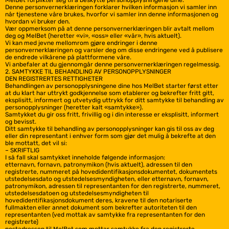
MelBet forplikter seg til å beskytte personopplysningene dine.
Denne personvernerklæringen forklarer hvilken informasjon vi samler inn
når tjenestene våre brukes, hvorfor vi samler inn denne informasjonen og
hvordan vi bruker den.
Vær oppmerksom på at denne personvernerklæringen blir avtalt mellom
deg og MelBet (heretter «vi», «oss» eller «vår», hvis aktuelt).
Vi kan med jevne mellomrom gjøre endringer i denne
personvernerklæringen og varsler deg om disse endringene ved å publisere
de endrede vilkårene på plattformene våre.
Vi anbefaler at du gjennomgår denne personvernerklæringen regelmessig.
2. SAMTYKKE TIL BEHANDLING AV PERSONOPPLYSNINGER
DEN REGISTRERTES RETTIGHETER
Behandlingen av personopplysningene dine hos MelBet starter først etter
at du klart har uttrykt godkjennelse som etablerer og bekrefter fritt gitt,
eksplisitt, informert og utvetydig uttrykk for ditt samtykke til behandling av
personopplysninger (heretter kalt «samtykke»).
Samtykket du gir oss fritt, frivillig og i din interesse er eksplisitt, informert
og bevisst.
Ditt samtykke til behandling av personopplysninger kan gis til oss av deg
eller din representant i enhver form som gjør det mulig å bekrefte at den
ble mottatt, det vil si:
– SKRIFTLIG
I så fall skal samtykket inneholde følgende informasjon:
etternavn, fornavn, patronymikon (hvis aktuelt), adressen til den
registrerte, nummeret på hovedidentifikasjonsdokumentet, dokumentets
utstedelsesdato og utstedelsesmyndigheten, eller etternavn, fornavn,
patronymikon, adressen til representanten for den registrerte, nummeret,
utstedelsesdatoen og utstedelsesmyndigheten til
hovedidentifikasjonsdokument deres, kravene til den notariserte
fullmakten eller annet dokument som bekrefter autoriteten til den
representanten (ved mottak av samtykke fra representanten for den
registrerte)