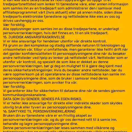
Vi kan ikke sikre beskyttelse av noen opplysninger du oppgir til et
tredjepartsnettsted som lenker til tjenestene våre, eller annen informasjon
som samles inn av en tredjepart som administrerer den i samsvar med
affiliateprogrammet vårt (hvis aktuelt) eller på annen måte, siden disse
tredjeparts elektroniske tjenestene og nettstedene ikke eies av oss og
drives uavhengig av oss.
Vær forsiktig.
Alle opplysninger som samles inn av disse tredjepartene, er underlagt
personvernerklæringen, hvis det finnes en, til en slik tredjepart.
15. JURIDISK ANSVARSFRASKRIVELSE
Vi er ikke ansvarlige for hendelser utenfor vår direkte kontroll.
På grunn av den komplekse og stadig skiftende naturen til teknologien og
virksomheten vår, tilbyr vi omfattende, men garanterer ikke feilfri drift når
det gjelder konfidensialiteten til personopplysningene dine når du besøker
andre nettsteder ved hjelp av lenker på nettstedet vårt. Nettsteder som er
utenfor vår kontroll, og spesielt de som ikke er dekket av denne
personvernerklæringen, bør gi deg en mulighet til å gjøre deg kjent med
deres sikkerhetsretningslinjer. Hvis du besøker andre nettsteder, bør du
være oppmerksom på at operatørene av disse nettstedene kan samle inn
personopplysningene dine, som de bruker i samsvar med deres
personvernerklæringen, som avviker fra vår.
Vær forsiktig.
Vi garanterer ikke for sikkerheten til dataene dine når de sendes gjennom
kommunikasjonskanalene.
DATA SOM DU SENDER, SENDES PÅ EGEN RISIKO.
Vi er heller ikke ansvarlige for direkte eller indirekte skader som skyldes
ulovlig bruk eller tyveri av personopplysningene dine.
16. SAMTYKKE TIL PERSONVERNERKLÆRING
Bruken din av tjenestene våre er en frivillig akspet av
personvernerklæringen vår, og du gir oss dermed rett til å samle inn,
behandle og lagre personopplysningene dine.
Denne personvernerklæringen bør leses sammen med vilkårene og