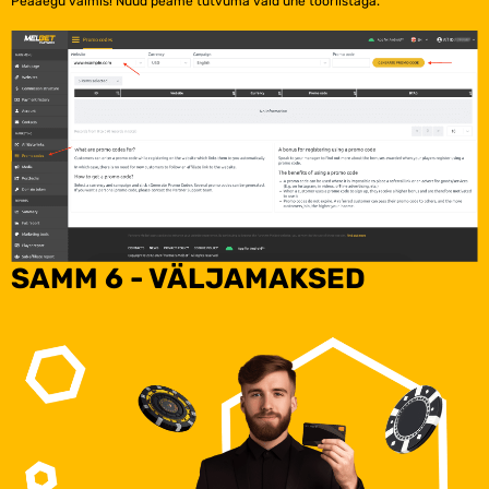
Peaaegu valmis! Nüüd peame tutvuma vaid ühe tööriistaga.
SAMM 6 - VÄLJAMAKSED