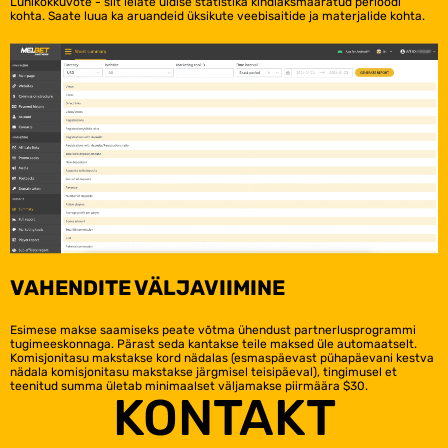
Lühikokkuvõte - siit leiate üldise statistika kindlaksmääratud perioodi
kohta. Saate luua ka aruandeid üksikute veebisaitide ja materjalide kohta.
VAHENDITE VÄLJAVIIMINE
Esimese makse saamiseks peate võtma ühendust partnerlusprogrammi
tugimeeskonnaga. Pärast seda kantakse teile maksed üle automaatselt.
Komisjonitasu makstakse kord nädalas (esmaspäevast pühapäevani kestva
nädala komisjonitasu makstakse järgmisel teisipäeval), tingimusel et
teenitud summa ületab minimaalset väljamakse piirmäära $30.
KONTAKT