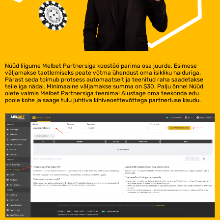
Nüüd liigume Melbet Partnersiga koostöö parima osa juurde. Esimese
väljamakse taotlemiseks peate võtma ühendust oma isikliku halduriga.
Pärast seda toimub protsess automaatselt ja teenitud raha saadetakse
teile iga nädal. Minimaalne väljamakse summa on $30. Palju õnne! Nüüd
olete valmis Melbet Partnersiga teenima! Alustage oma teekonda edu
poole kohe ja saage tulu juhtiva kihlveoettevõttega partnerluse kaudu.