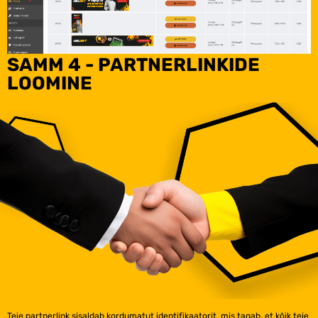
SAMM 4 - PARTNERLINKIDE
LOOMINE
Teie partnerlink sisaldab kordumatut identifikaatorit, mis tagab, et kõik teie