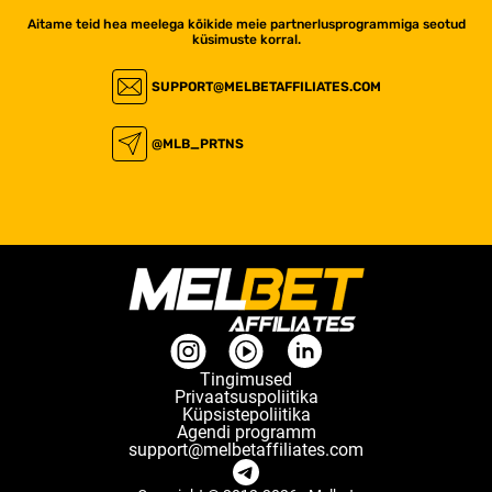
Aitame teid hea meelega kõikide meie partnerlusprogrammiga seotud
küsimuste korral.
SUPPORT@MELBETAFFILIATES.COM
@MLB_PRTNS
Tingimused
Privaatsuspoliitika
Küpsistepoliitika
Agendi programm
support@melbetaffiliates.com