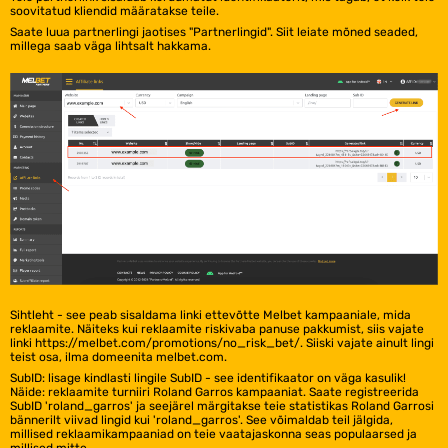
soovitatud kliendid määratakse teile.
Saate luua partnerlingi jaotises "Partnerlingid". Siit leiate mõned seaded,
millega saab väga lihtsalt hakkama.
Sihtleht - see peab sisaldama linki ettevõtte Melbet kampaaniale, mida
reklaamite. Näiteks kui reklaamite riskivaba panuse pakkumist, siis vajate
linki https://melbet.com/promotions/no_risk_bet/. Siiski vajate ainult lingi
teist osa, ilma domeenita melbet.com.
SubID: lisage kindlasti lingile SubID - see identifikaator on väga kasulik!
Näide: reklaamite turniiri Roland Garros kampaaniat. Saate registreerida
SubID 'roland_garros' ja seejärel märgitakse teie statistikas Roland Garrosi
bännerilt viivad lingid kui 'roland_garros'. See võimaldab teil jälgida,
millised reklaamikampaaniad on teie vaatajaskonna seas populaarsed ja
millised mitte.