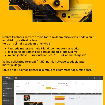
Melbet Partners soovitab meie toote reklaamimiseks kasutada ainult
ametlikku graafikat ja teksti.
Neid on võimalik saada mitmel viisil:
taotleda materjale meie klienditoe meeskonna kaudu,
jälgida Melbet ametlikke sotsiaalmeedia lehekülgi või
minna jaotisse „Turundustööriistad“ – „Reklaammaterjalid“.
Valige eelistatud formaat (nt bänner) ja tutvuge saadaolevate
materjalidega.
Nüüd on teil olemas bännerid ja muud reklaammaterjalid, mis edasi?