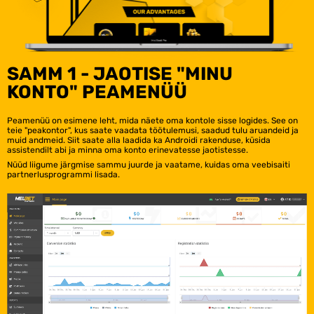
SAMM 1 - JAOTISE "MINU
KONTO" PEAMENÜÜ
Peamenüü on esimene leht, mida näete oma kontole sisse logides. See on
teie "peakontor", kus saate vaadata töötulemusi, saadud tulu aruandeid ja
muid andmeid. Siit saate alla laadida ka Androidi rakenduse, küsida
assistendilt abi ja minna oma konto erinevatesse jaotistesse.
Nüüd liigume järgmise sammu juurde ja vaatame, kuidas oma veebisaiti
partnerlusprogrammi lisada.