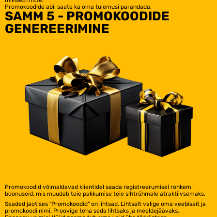
Promokoodide abil saate ka oma tulemusi parandada.
SAMM 5 - PROMOKOODIDE
GENEREERIMINE
Promokoodid võimaldavad klientidel saada registreerumisel rohkem
boonuseid, mis muudab teie pakkumise teie sihtrühmale atraktiivsemaks.
Seaded jaotises "Promokoodid" on lihtsad. Lihtsalt valige oma veebisait ja
promokoodi nimi. Proovige teha seda lihtsaks ja meeldejäävaks.