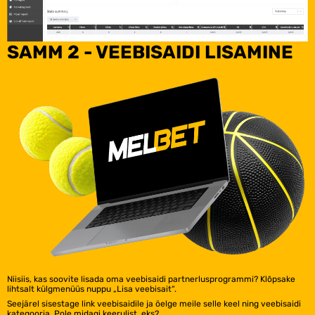
SAMM 2 - VEEBISAIDI LISAMINE
Niisiis, kas soovite lisada oma veebisaidi partnerlusprogrammi? Klõpsake
lihtsalt külgmenüüs nuppu „Lisa veebisait“.
Seejärel sisestage link veebisaidile ja öelge meile selle keel ning veebisaidi
kategooria. Pole midagi keerulist, eks?