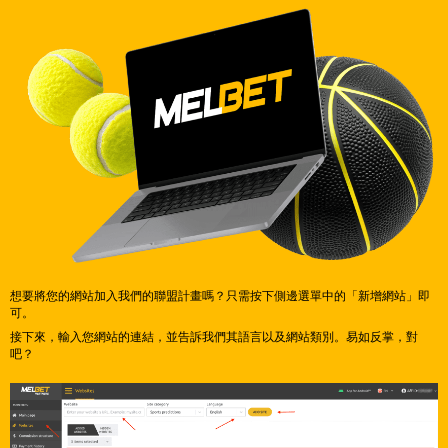
想要將您的網站加入我們的聯盟計畫嗎？只需按下側邊選單中的「新增網站」即
可。
接下來，輸入您網站的連結，並告訴我們其語言以及網站類別。易如反掌，對
吧？