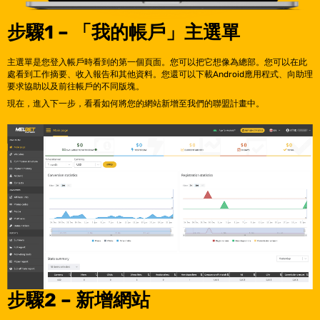
步驟1 – 「我的帳戶」主選單
主選單是您登入帳戶時看到的第一個頁面。您可以把它想像為總部。您可以在此
處看到工作摘要、收入報告和其他資料。您還可以下載Android應用程式、向助理
要求協助以及前往帳戶的不同版塊。
現在，進入下一步，看看如何將您的網站新增至我們的聯盟計畫中。
步驟2 – 新增網站