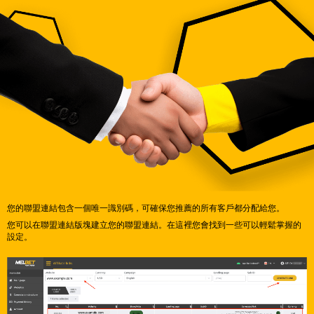
您的聯盟連結包含一個唯一識別碼，可確保您推薦的所有客戶都分配給您。
您可以在聯盟連結版塊建立您的聯盟連結。在這裡您會找到一些可以輕鬆掌握的
設定。