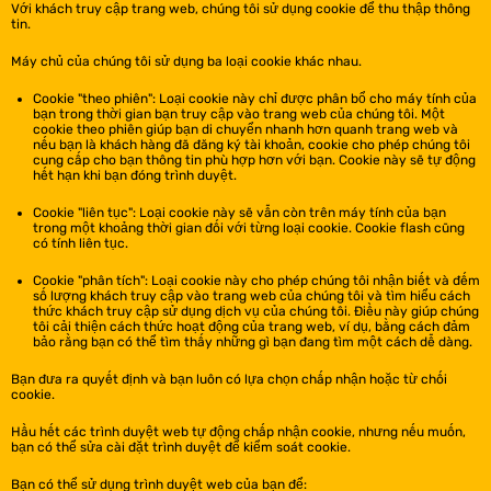
Với khách truy cập trang web, chúng tôi sử dụng cookie để thu thập thông
tin.
Máy chủ của chúng tôi sử dụng ba loại cookie khác nhau.
Cookie "theo phiên": Loại cookie này chỉ được phân bổ cho máy tính của
bạn trong thời gian bạn truy cập vào trang web của chúng tôi. Một
cookie theo phiên giúp bạn di chuyển nhanh hơn quanh trang web và
nếu bạn là khách hàng đã đăng ký tài khoản, cookie cho phép chúng tôi
cung cấp cho bạn thông tin phù hợp hơn với bạn. Cookie này sẽ tự động
hết hạn khi bạn đóng trình duyệt.
Cookie "liên tục": Loại cookie này sẽ vẫn còn trên máy tính của bạn
trong một khoảng thời gian đối với từng loại cookie. Cookie flash cũng
có tính liên tục.
Cookie "phân tích": Loại cookie này cho phép chúng tôi nhận biết và đếm
số lượng khách truy cập vào trang web của chúng tôi và tìm hiểu cách
thức khách truy cập sử dụng dịch vụ của chúng tôi. Điều này giúp chúng
tôi cải thiện cách thức hoạt động của trang web, ví dụ, bằng cách đảm
bảo rằng bạn có thể tìm thấy những gì bạn đang tìm một cách dễ dàng.
Bạn đưa ra quyết định và bạn luôn có lựa chọn chấp nhận hoặc từ chối
cookie.
Hầu hết các trình duyệt web tự động chấp nhận cookie, nhưng nếu muốn,
bạn có thể sửa cài đặt trình duyệt để kiểm soát cookie.
Bạn có thể sử dụng trình duyệt web của bạn để: