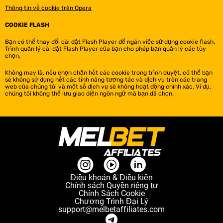
Thông tin về cookie trên Opera
COOKIE FLASH
Bạn có thể thay đổi cài đặt Flash Player để ngăn việc sử dụng cookie flash.
Trình quản lý cài đặt Flash Player của bạn cho phép bạn quản lý các tùy
chọn.
Không may là, nếu chọn chặn hết các cookie trong trình duyệt, có thể bạn
sẽ không sử dụng hết các tính năng tương tác và dịch vụ trên các trang
web của chúng tôi và một số dịch vụ sẽ không hoạt động chính xác. Ví dụ,
chúng tôi không thể lưu giao diện ngôn ngữ mà bạn đã chọn.
Điều khoản & Điều kiện
Chính sách Quyền riêng tư
Chính Sách Сookie
Chương Trình Đại Lý
support@melbetaffiliates.com