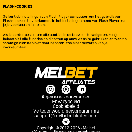
FLASH-COOKIES
Je kunt de instellingen van Flash Player aanpassen om het gebruik van
Flash-cookies te voorkomen. In het instellingenmenu van Flash Player kun
je je voorkeuren instellen.
Als je echter besluit om alle cookies in de browser te weigeren, kun je
helaas niet alle functies en diensten op onze website gebruiken en werken
sommige diensten niet naar behoren, zoals het bewaren van je
voorkeurstaal.
Algemene voorwaarden
Privacybeleid
Сookiebeleid
Vertegenwoordigersprogramma
support@melbetaffiliates.com
Copyright © 2012-
2026
«
Melbet