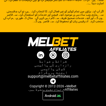
سکتے ہیں۔ آپ کے Flash Player کا سیٹنگز مینیجر آپ کو اپنی ترجیحات کا نظم کرنے کی
اجازت دیتا ہے۔
اگر آپ اپنے براؤزر میں تمام کوکیز کو غیر فعال کرنے کا انتخاب کرتے ہیں، تو آپ بدقسمتی
سے ہماری ویب سائٹس پر موجود کچھ فیچرز اور خدمات کو استعمال کرنے سے قاصر
ہوں گے، اور کچھ خدمات صحیح طریقے سے کام نہیں کریں گی۔ مثال کے طور پر، ہم آپ کی
منتخب کردہ انٹرفیس زبان کو محفوظ کرنے سے قاصر ہوں گے۔
شرائط و ضوابط
رازداری کی پالیسی
کوکی پالیسی
ایجنٹ پروگرام
support@melbetaffiliates.com
Copyright © 2012-
2026
«
Melbet
Affiliates
».
تمام حقوق محفوظ ہیں
.