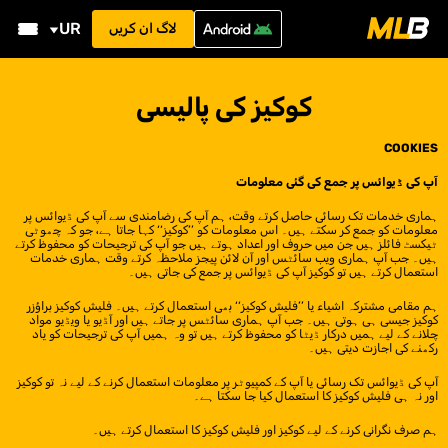
UR
لاگ ان کریں
کوکیز کی پالیسی
COOKIES
آپ کی ڈیوائس پر جمع کی گئی معلومات
ہماری خدمات تک رسائی حاصل کرتے وقت، ہم آپ کی رضامندی سے آپ کی ڈیوائس پر
معلومات کو جمع کر سکتے ہیں۔ اس معلومات کو ’’کوکیز‘‘ کہا جاتا ہے، جو کہ چھوٹی
ٹیکسٹ فائلز ہیں جن میں حروف اور اعداد ہوتے ہیں جو آپ کی ترجیحات کو محفوظ کرتے
ہیں۔ جب آپ ہماری ویب سائٹس اور آن لائن پیجز ملاحظہ کرتے وقت ہماری خدمات
استعمال کرتے ہیں تو کوکیز آپ کی ڈیوائس پر جمع کی جاتی ہیں۔
ہم مقامی مشترکہ اشیاء یا ’’فلیش کوکیز‘‘ بھی استعمال کرتے ہیں۔ فلیش کوکیز براؤزر
کوکیز جیسی ہی ہوتی ہیں۔ جب آپ ہماری سائٹس پر جاتے ہیں اور آڈیو یا ویڈیو مواد
چلانے کے لیے ہمیں درکار ڈیٹا کو محفوظ کرتے ہیں تو وہ ہمیں آپ کی ترجیحات کو یاد
رکھنے کی اجازت دیتی ہیں۔
آپ کی ڈیوائس تک رسائی یا آپ کے کمپیوٹر پر معلومات استعمال کرنے کے لیے نہ تو کوکیز
اور نہ ہی فلیش کوکیز کا استعمال کیا جا سکتا ہے۔
ہم صرف نگرانی کرنے کے لیے کوکیز اور فلیش کوکیز کا استعمال کرتے ہیں۔