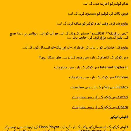
تمام کوکیز کو اجازت دینے کے لیے؛
فریق ثالث کی کوکیز کو مسدود کرنے کے لیے؛
براؤزر بند کرتے وقت تمام کوکیز کو صاف کرنے کے لیے؛
’’نجی براؤزنگ‘‘/’’اِنکاگنیٹو‘‘ سیشن کھولنے کے لیے جو آپ کو اپنے ڈیوائس پر ڈیٹا جمع
کیے بغیر انٹرنیٹ براؤز کرنے کی اجازت دیتا ہے؛
براؤزر کے اختیارات کو بڑھانے کی خاطر ایڈ-آنز اور پلگ-انز انسٹال کرنے کے لیے۔
میں کوکیز کے انتظام کے بارے میں مزید کہاں سے جان سکتا ہوں؟
Internet Explorer میں کوکیز کے بارے میں معلومات
Chrome میں کوکیز کے بارے میں معلومات
Firefox میں کوکیز کے بارے میں معلومات
Safari میں کوکیز کے بارے میں معلومات
Opera میں کوکیز کے بارے میں معلومات
فلیش کوکیز
فلیش کوکیز کے استعمال کو روکنے کے لیے آپ اپنے Flash Player کی ترتیبات میں ترمیم کر