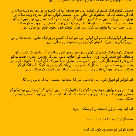
ہمارے سرور تین مختلف قسم کی کوکیز استعمال کرتے ہیں۔
سیشن کوکیز ایک قسم کی کوکیز ہیں جو صرف آپ کے کمپیوٹر پر ہماری ویب سائٹ پر
آنے کی مدت کے لیے محفوظ کی جاتی ہیں۔ سیشن کوکی آپ کو ہماری ویب سائٹ پر
تیزی سے نیویگیٹ میں مدد کرتی ہے اور، اگر آپ رجسٹرڈ کسٹمر ہیں، تو ہمیں آپ کو
سب سے زیادہ متعلقہ معلومات فراہم کرنے کی اجازت دیتی ہے جو ہم کر سکتے
ہیں۔ جب آپ اپنا براؤزر بند کرتے ہیں تو یہ کوکیز خود بخود ختم ہو جاتی ہیں۔
مستقل کوکیز ایک قسم کی کوکی ہیں جو آپ کے کمپیوٹر پر ایک مقررہ مدت تک رہتی
ہیں (کوکی پر مبنی)۔ فلیش کوکیز بھی محفوظ ہو جاتی ہیں۔
تجزیاتی کوکیز ایک قسم کی کوکی ہیں جو ہمیں اپنی سائٹ پر آنے والوں کی تعداد کو
پہچاننے اور شمار کرنے اور یہ دیکھنے کی اجازت دیتی ہیں کہ وزیٹرز ہماری خدمات کو
کس طرح استعمال کرتے ہیں۔ اس سے ہماری سائٹس کے کام کرنے کے طریقے کو بہتر
بنانے میں مدد ملتی ہے، مثال کے طور پر، اس بات کو یقینی بنا کر کہ آپ لاگ ان کر
سکتے ہیں اور جو آپ تلاش کر رہے ہیں اسے آسانی سے تلاش کر سکتے ہیں۔
آپ کوکیز کو قبول کرتے ہیں یا نہیں اس کا انتخاب ہمیشہ آپ کے پاس رہے گا۔
زیادہ تر ویب براؤزرز خود بخود کوکیز کو قبول کرتے ہیں، لیکن اگر آپ چاہیں تو کوکیز کو
دستی طور پر قبول کرنے کی اجازت دینے کے لیے آپ اپنے براؤزر کی ترتیبات میں ترمیم کر
سکتے ہیں۔
آپ اپنا ویب براؤزر استعمال کر سکتے ہیں:
تمام کوکیز کو حذف کرنے کے لیے؛
تمام کوکیز کو مسدود کرنے کے لیے؛