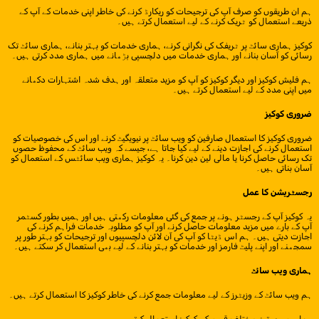
ہم ان طریقوں کو صرف آپ کی ترجیحات کو ریکارڈ کرنے کی خاطر اپنی خدمات کے آپ کے
ذریعے استعمال کو ٹریک کرنے کے لیے استعمال کرتے ہیں۔
کوکیز ہماری سائٹ پر ٹریفک کی نگرانی کرنے، ہماری خدمات کو بہتر بنانے، ہماری سائٹ تک
رسائی کو آسان بنانے اور ہماری خدمات میں دلچسپی بڑھانے میں ہماری مدد کرتی ہیں۔
ہم فلیش کوکیز اور دیگر کوکیز کو آپ کو مزید متعلقہ اور ہدف شدہ اشتہارات دکھانے
میں اپنی مدد کے لیے استعمال کرتے ہیں۔
ضروری کوکیز
ضروری کوکیز کا استعمال صارفین کو ویب سائٹ پر نیویگیٹ کرنے اور اس کی خصوصیات کو
استعمال کرنے کی اجازت دینے کے لیے کیا جاتا ہے، جیسے کہ ویب سائٹ کے محفوظ حصوں
تک رسائی حاصل کرنا یا مالی لین دین کرنا۔ یہ کوکیز ہماری ویب سائٹس کے استعمال کو
آسان بناتی ہیں۔
رجسٹریشن کا عمل
یہ کوکیز آپ کے رجسٹر ہونے پر جمع کی گئی معلومات رکھتی ہیں اور ہمیں بطور کسٹمر
آپ کے بارے میں مزید معلومات حاصل کرنے اور آپ کو مطلوبہ خدمات فراہم کرنے کی
اجازت دیتی ہیں۔ ہم اس ڈیٹا کو آپ کی آن لائن دلچسپیوں اور ترجیحات کو بہتر طور پر
سمجھنے اور اپنے پلیٹ فارمز اور خدمات کو بہتر بنانے کے لیے بھی استعمال کر سکتے ہیں۔
ہماری ویب سائٹ
ہم ویب سائٹ کے وزیٹرز کے لیے معلومات جمع کرنے کی خاطر کوکیز کا استعمال کرتے ہیں۔