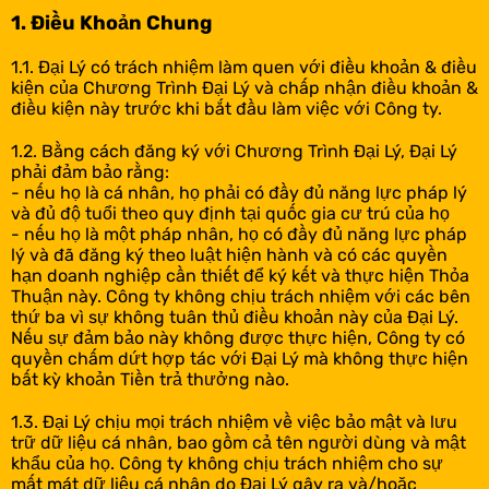
1. Điều Khoản Chung
1.1. Đại Lý có trách nhiệm làm quen với điều khoản & điều
kiện của Chương Trình Đại Lý và chấp nhận điều khoản &
điều kiện này trước khi bắt đầu làm việc với Công ty.
1.2. Bằng cách đăng ký với Chương Trình Đại Lý, Đại Lý
phải đảm bảo rằng:
- nếu họ là cá nhân, họ phải có đầy đủ năng lực pháp lý
và đủ độ tuổi theo quy định tại quốc gia cư trú của họ
- nếu họ là một pháp nhân, họ có đầy đủ năng lực pháp
lý và đã đăng ký theo luật hiện hành và có các quyền
hạn doanh nghiệp cần thiết để ký kết và thực hiện Thỏa
Thuận này. Công ty không chịu trách nhiệm với các bên
thứ ba vì sự không tuân thủ điều khoản này của Đại Lý.
Nếu sự đảm bảo này không được thực hiện, Công ty có
quyền chấm dứt hợp tác với Đại Lý mà không thực hiện
bất kỳ khoản Tiền trả thưởng nào.
1.3. Đại Lý chịu mọi trách nhiệm về việc bảo mật và lưu
trữ dữ liệu cá nhân, bao gồm cả tên người dùng và mật
khẩu của họ. Công ty không chịu trách nhiệm cho sự
mất mát dữ liệu cá nhân do Đại Lý gây ra và/hoặc