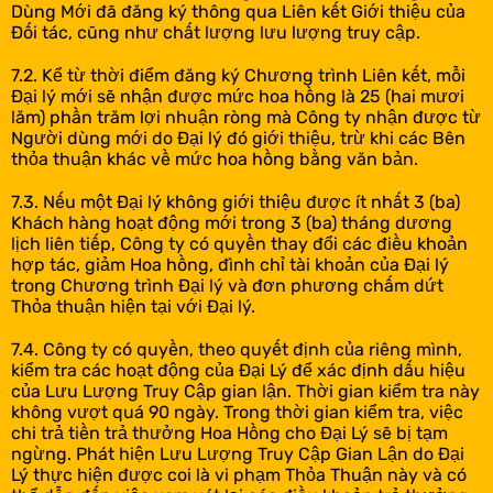
Dùng Mới đã đăng ký thông qua Liên kết Giới thiệu của
Đối tác, cũng như chất lượng lưu lượng truy cập.
7.2. Kể từ thời điểm đăng ký Chương trình Liên kết, mỗi
Đại lý mới sẽ nhận được mức hoa hồng là 25 (hai mươi
lăm) phần trăm lợi nhuận ròng mà Công ty nhận được từ
Người dùng mới do Đại lý đó giới thiệu, trừ khi các Bên
thỏa thuận khác về mức hoa hồng bằng văn bản.
7.3. Nếu một Đại lý không giới thiệu được ít nhất 3 (ba)
Khách hàng hoạt động mới trong 3 (ba) tháng dương
lịch liên tiếp, Công ty có quyền thay đổi các điều khoản
hợp tác, giảm Hoa hồng, đình chỉ tài khoản của Đại lý
trong Chương trình Đại lý và đơn phương chấm dứt
Thỏa thuận hiện tại với Đại lý.
7.4. Công ty có quyền, theo quyết định của riêng mình,
kiểm tra các hoạt động của Đại Lý để xác định dấu hiệu
của Lưu Lượng Truy Cập gian lận. Thời gian kiểm tra này
không vượt quá 90 ngày. Trong thời gian kiểm tra, việc
chi trả tiền trả thưởng Hoa Hồng cho Đại Lý sẽ bị tạm
ngừng. Phát hiện Lưu Lượng Truy Cập Gian Lận do Đại
Lý thực hiện được coi là vi phạm Thỏa Thuận này và có