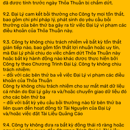
đã được tính trước ngày Thỏa Thuận bị chấm dứt.
9.2. Đại Lý cam kết bồi thường cho Công ty mọi tổn thất,
bao gồm chi phí pháp lý, phát sinh do yêu cầu bồi
thường của bên thứ ba gây ra từ việc Đại Lý vi phạm các
điều khoản của Thỏa Thuận này.
9.3. Công ty không chịu trách nhiệm về bất kỳ tổn thất
gián tiếp nào, bao gồm tổn thất lợi nhuận hoặc uy tín,
mà Đại Lý phải chịu do việc chấm dứt Thỏa Thuận này
hoặc bất kỳ hành động nào khác được thực hiện bởi
Công ty theo Chương Trình Đại Lý. Công ty không chịu
trách nhiệm:
– đối với các bên thứ ba về việc Đại Lý vi phạm các điều
khoản của Thỏa Thuận
Công ty không chịu trách nhiệm cho sự mất mát dữ liệu
cá nhân do Đại Lý gây ra và/hoặc chuyển giao dữ liệu đó
cho các bên thứ ba
– đối với bất kỳ yêu cầu bồi thường nào từ bên thứ ba
liên quan đến hoạt động từ Tài Nguyên của Đại Lý
và/hoặc việc đặt Tài Liệu Quảng Cáo
9.4. Công ty không đưa ra bất kỳ động thái rõ ràng hoặc