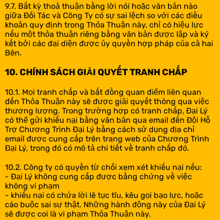
9.7. Bất kỳ thoả thuận bằng lời nói hoặc văn bản nào
giữa Đối Tác và Công Ty có sự sai lệch so với các điều
khoản quy định trong Thỏa Thuận này, chỉ có hiệu lực
nếu một thỏa thuận riêng bằng văn bản được lập và ký
kết bởi các đại diện được ủy quyền hợp pháp của cả hai
Bên.
10. CHÍNH SÁCH GIẢI QUYẾT TRANH CHẤP
10.1. Mọi tranh chấp và bất đồng quan điểm liên quan
đến Thỏa Thuận này sẽ được giải quyết thông qua việc
thương lượng. Trong trường hợp có tranh chấp, Đại Lý
có thể gửi khiếu nại bằng văn bản qua email đến Đội Hỗ
Trợ Chương Trình Đại Lý bằng cách sử dụng địa chỉ
email được cung cấp trên trang web của Chương Trình
Đại Lý, trong đó có mô tả chi tiết về tranh chấp đó.
10.2. Công ty có quyền từ chối xem xét khiếu nại nếu:
- Đại Lý không cung cấp được bằng chứng về việc
không vi phạm
- khiếu nại có chứa lời lẽ tục tĩu, kêu gọi bạo lực, hoặc
cáo buộc sai sự thật. Những hành động này của Đại Lý
sẽ được coi là vi phạm Thỏa Thuận này.