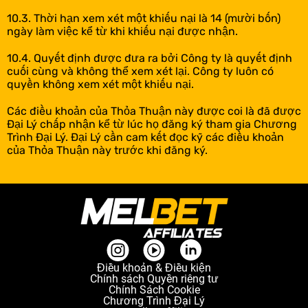
10.3. Thời hạn xem xét một khiếu nại là 14 (mười bốn)
ngày làm việc kể từ khi khiếu nại được nhận.
10.4. Quyết định được đưa ra bởi Công ty là quyết định
cuối cùng và không thể xem xét lại. Công ty luôn có
quyền không xem xét một khiếu nại.
Các điều khoản của Thỏa Thuận này được coi là đã được
Đại Lý chấp nhận kể từ lúc họ đăng ký tham gia Chương
Trình Đại Lý. Đại Lý cần cam kết đọc kỹ các điều khoản
của Thỏa Thuận này trước khi đăng ký.
Điều khoản & Điều kiện
Chính sách Quyền riêng tư
Chính Sách Сookie
Chương Trình Đại Lý