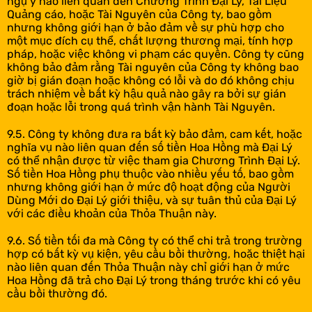
ngụ ý nào liên quan đến Chương Trình Đại Lý, Tài Liệu
Quảng cáo, hoặc Tài Nguyên của Công ty, bao gồm
nhưng không giới hạn ở bảo đảm về sự phù hợp cho
một mục đích cụ thể, chất lượng thương mại, tính hợp
pháp, hoặc việc không vi phạm các quyền. Công ty cũng
không bảo đảm rằng Tài nguyên của Công ty không bao
giờ bị gián đoạn hoặc không có lỗi và do đó không chịu
trách nhiệm về bất kỳ hậu quả nào gây ra bởi sự gián
đoạn hoặc lỗi trong quá trình vận hành Tài Nguyên.
9.5. Công ty không đưa ra bất kỳ bảo đảm, cam kết, hoặc
nghĩa vụ nào liên quan đến số tiền Hoa Hồng mà Đại Lý
có thể nhận được từ việc tham gia Chương Trình Đại Lý.
Số tiền Hoa Hồng phụ thuộc vào nhiều yếu tố, bao gồm
nhưng không giới hạn ở mức độ hoạt động của Người
Dùng Mới do Đại Lý giới thiệu, và sự tuân thủ của Đại Lý
với các điều khoản của Thỏa Thuận này.
9.6. Số tiền tối đa mà Công ty có thể chi trả trong trường
hợp có bất kỳ vụ kiện, yêu cầu bồi thường, hoặc thiệt hại
nào liên quan đến Thỏa Thuận này chỉ giới hạn ở mức
Hoa Hồng đã trả cho Đại Lý trong tháng trước khi có yêu
cầu bồi thường đó.