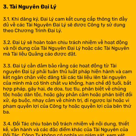
3. Tài Nguyên Đại Lý
3.1. Khi đăng ký, Đại Lý cam kết cung cấp thông tin đầy
đủ về các Tài Nguyên Đại Lý sẽ được Công ty sử dụng
theo Chương Trình Đại Lý.
3.2. Đại Lý sẽ hoàn toàn chịu trách nhiệm về hoạt động
và nội dung của Tài Nguyên Đại Lý hoặc các Tài Nguyên
mà Tài liệu Quảng cáo được đặt.
3.3. Đại Lý cần đảm bảo rằng các hoạt động từ Tài
nguyên Đại Lý phải tuân thủ luật pháp hiện hành và cam
kết ngăn chặn việc đăng tải các tài liệu lên tài nguyên
của mình mà có tính chất vu khống, hạn chế độ tuổi, bất
hợp pháp, gây hại, đe dọa, tục tĩu, phân biệt về chủng
tộc hoặc dân tộc, hoặc gây phản cảm hoặc phân biệt đối
xử, ép buộc, nhạy cảm về chính trị, đi ngược lại hoặc vi
phạm quyền lợi của Công ty hoặc quyền lợi của bên thứ
ba.
3.4. Đối Tác chịu toàn bộ trách nhiệm về nội dung, thiết
kế, vận hành và các đặc điểm khác của Tài Nguyên của
Đối Tác. Công Ty không có nghĩa vụ giám sát, xem xét