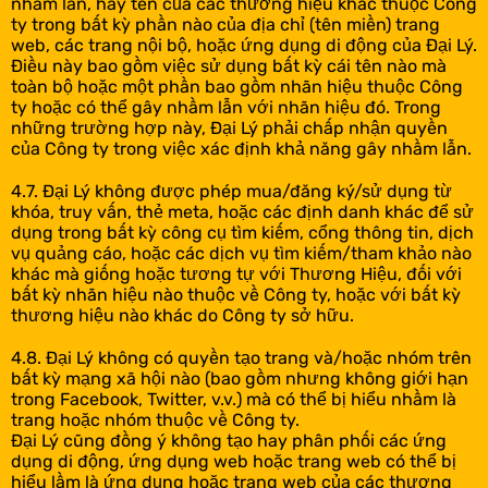
nhầm lẫn, hay tên của các thương hiệu khác thuộc Công
ty trong bất kỳ phần nào của địa chỉ (tên miền) trang
web, các trang nội bộ, hoặc ứng dụng di động của Đại Lý.
Điều này bao gồm việc sử dụng bất kỳ cái tên nào mà
toàn bộ hoặc một phần bao gồm nhãn hiệu thuộc Công
ty hoặc có thể gây nhầm lẫn với nhãn hiệu đó. Trong
những trường hợp này, Đại Lý phải chấp nhận quyền
của Công ty trong việc xác định khả năng gây nhầm lẫn.
4.7. Đại Lý không được phép mua/đăng ký/sử dụng từ
khóa, truy vấn, thẻ meta, hoặc các định danh khác để sử
dụng trong bất kỳ công cụ tìm kiếm, cổng thông tin, dịch
vụ quảng cáo, hoặc các dịch vụ tìm kiếm/tham khảo nào
khác mà giống hoặc tương tự với Thương Hiệu, đối với
bất kỳ nhãn hiệu nào thuộc về Công ty, hoặc với bất kỳ
thương hiệu nào khác do Công ty sở hữu.
4.8. Đại Lý không có quyền tạo trang và/hoặc nhóm trên
bất kỳ mạng xã hội nào (bao gồm nhưng không giới hạn
trong Facebook, Twitter, v.v.) mà có thể bị hiểu nhầm là
trang hoặc nhóm thuộc về Công ty.
Đại Lý cũng đồng ý không tạo hay phân phối các ứng
dụng di động, ứng dụng web hoặc trang web có thể bị
hiểu lầm là ứng dụng hoặc trang web của các thương