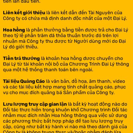
tiền lần đầu tiên.
Liên kết giới thiệu
là liên kết dẫn đến Tài Nguyên của
Công ty có chứa mã định danh độc nhất của một Đại Lý.
Hoa hồng
là phần thưởng bằng tiền được trả cho Đại Lý
theo tỷ lệ phần trăm đã thỏa thuận trước đó trên lợi
nhuận mà Công ty thu được từ Người dùng mới do Đại
Lý đó giới thiệu.
Tiền trả thưởng
là khoản hoa hồng được chuyển cho
Đại Lý từ tài khoản nội bộ của Chương Trình Đại Lý thông
qua một hệ thống thanh toán bên ngoài.
Tài liệu Quảng Cáo
là văn bản, đồ họa, âm thanh, video
và các tài liệu kết hợp mang tính chất quảng cáo, phục
vụ cho mục đích quảng bá Sản phẩm của Công ty.
Lưu lượng truy cập gian lận
là bất kỳ hoạt động nào do
Đối tác thực hiện trong khuôn khổ Chương trình Đối tác
nhằm mục đích nhận Hoa hồng thông qua việc sử dụng
các phương thức bất hợp pháp để tạo lưu lượng truy
cập, cũng như bất kỳ hành vi nào mà theo đánh giá của
Công ty là không trung thực và/hoặc nhằm đánh lừa