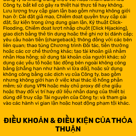
Công ty, bất kể có gây ra thiệt hại thực tế hay không.
Lưu lượng truy cập gian lận bao gồm nhưng không giới
hạn ở: Cài đặt giả mạo, Chiếm đoạt quyền truy cập cài
đặt, Sự kiện trong ứng dụng gian lận, Kỹ thuật Click-
Flooding, Chiếm đoạt lượt nhấp chuột (Click Hijacking),
giao dịch bằng thẻ tín dụng hoặc thẻ ghi nợ bị đánh cắp;
yêu cầu hoàn tiền (chargeback); thông đồng với các bên
liên quan; thao túng Chương trình Đối tác, tiền thưởng
hoặc các cơ chế thưởng khác; tạo tài khoản giả nhằm
nhận Hoa hồng; sử dụng tài khoản của người khác; sử
dụng các yếu tố hoặc tác động bên ngoài không công
bằng (chẳng hạn như hành vi lừa dối), hoặc sử dụng
không công bằng các dịch vụ của Công ty, bao gồm
nhưng không giới hạn ở việc khai thác lỗ hổng phần
mềm; sử dụng VPN hoặc máy chủ proxy để che giấu
hoặc thay đổi vị trí hay dữ liệu nhận dạng của thiết bị
dùng để truy cập Tài nguyên của Công ty; và tham gia
vào các hành vi gian lận hoặc hoạt động phạm tội khác.
ĐIỀU KHOẢN & ĐIỀU KIỆN CỦA THỎA
THUẬN