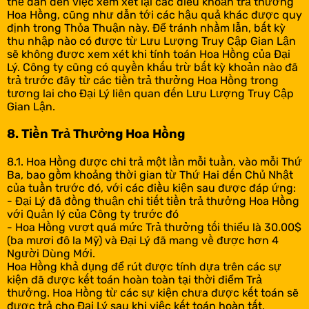
thể dẫn đến việc xem xét lại các điều khoản trả thưởng
Hoa Hồng, cũng như dẫn tới các hậu quả khác được quy
định trong Thỏa Thuận này. Để tránh nhầm lẫn, bất kỳ
thu nhập nào có được từ Lưu Lượng Truy Cập Gian Lận
sẽ không được xem xét khi tính toán Hoa Hồng của Đại
Lý. Công ty cũng có quyền khấu trừ bất kỳ khoản nào đã
trả trước đây từ các tiền trả thưởng Hoa Hồng trong
tương lai cho Đại Lý liên quan đến Lưu Lượng Truy Cập
Gian Lận.
8. Tiền Trả Thưởng Hoa Hồng
8.1. Hoa Hồng được chi trả một lần mỗi tuần, vào mỗi Thứ
Ba, bao gồm khoảng thời gian từ Thứ Hai đến Chủ Nhật
của tuần trước đó, với các điều kiện sau được đáp ứng:
- Đại Lý đã đồng thuận chi tiết tiền trả thưởng Hoa Hồng
với Quản lý của Công ty trước đó
- Hoa Hồng vượt quá mức Trả thưởng tối thiểu là 30.00$
(ba mươi đô la Mỹ) và Đại Lý đã mang về được hơn 4
Người Dùng Mới.
Hoa Hồng khả dụng để rút được tính dựa trên các sự
kiện đã được kết toán hoàn toàn tại thời điểm Trả
thưởng. Hoa Hồng từ các sự kiện chưa được kết toán sẽ
được trả cho Đại Lý sau khi việc kết toán hoàn tất.