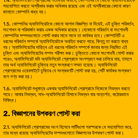
‎1.4. অ্যাফিলিয়েট প্রোগ্রামের শর্তাবলীর অধীনে, কোম্পানির যে কোনো অ্যাফিলিয়েটকে
সহযোগিতা করতে অস্বীকার করার অধিকার রয়েছে এবং এই অস্বীকারের কোনো কারণ
জানাতে কোম্পানি বাধ্য নয়।
1.5. কোম্পানির অ্যাফিলিয়েটকে কোনো আগাম বিজ্ঞপ্তি না দিয়েই, এই চুক্তি পরিবর্তন,
সংশোধন বা পরিমার্জন করার একক অধিকার রয়েছে। যেকোনো পরিবর্তন বা সংশোধনী
কোম্পানির সম্পদগুলোতে পোস্ট করার সাথে সাথে তা কার্যকর হবে। কোম্পানিটি এ
ধরনের পরিবর্তন সম্পর্কে অ্যাফিলিয়েটকে অবহিত করতে পারে, কিন্তু তা করতে বাধ্য
নয়। অ্যাফিলিয়েটের দায়িত্ব এই ধরনের পরিবর্তন সম্পর্কে জানার জন্য নিয়মিত এই
চুক্তি এবং অ্যাফিলিয়েটের সম্পদ পরীক্ষা করা। চুক্তিতে কোনো সংশোধনী পোস্ট করার
পরেও, অ্যাফিলিয়েট যদি অ্যাফিলিয়েট প্রোগ্রামে অংশগ্রহণ করা চালিয়ে যায়, তাহলে
তার অর্থ অ্যাফিলিয়েট চুক্তির নতুন সংস্করণে সম্মত হয়েছে। অ্যাফিলিয়েট
প্রোগ্রামের ওয়েবসাইটে চুক্তির যে সংস্করণটি পোস্ট করা হয়, সেটি কার্যকর সংস্করণ
বলে গণ্য করা হয়।
‎1.6. অ্যাফিলিয়েট শুধুমাত্র একবার অ্যাফিলিয়েট প্রোগ্রামে নিজেকে নিবন্ধন করতে
পারে। আবার নিবন্ধন, সাব-অ্যাফিলিয়েট হিসাবে নিবন্ধন যার অন্তর্গত, কঠোরভাবে
নিষিদ্ধ।
2. বিজ্ঞাপনের উপকরণ পোস্ট করা
‎‎2.1. অ্যাফিলিয়েট প্রোগ্রামের অংশ হিসেবে পার্টিগুলো পরস্পরকে যে সহযোগিতা করে,
তার মধ্যে রয়েছে অ্যাফিলিয়েটের সম্পদগুলোতে বিজ্ঞাপনের উপকরণ পোস্ট করা।