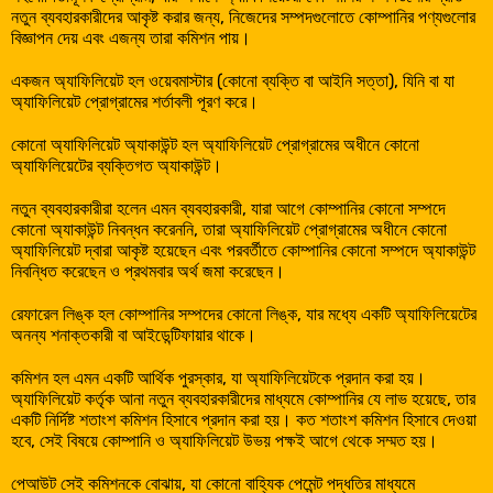
নতুন ব্যবহারকারীদের আকৃষ্ট করার জন্য, নিজেদের সম্পদগুলোতে কোম্পানির পণ্যগুলোর
বিজ্ঞাপন দেয় এবং এজন্য তারা কমিশন পায়।
একজন অ্যাফিলিয়েট হল ওয়েবমাস্টার (কোনো ব্যক্তি বা আইনি সত্তা), যিনি বা যা
অ্যাফিলিয়েট প্রোগ্রামের শর্তাবলী পূরণ করে।
কোনো অ্যাফিলিয়েট অ্যাকাউন্ট হল অ্যাফিলিয়েট প্রোগ্রামের অধীনে কোনো
অ্যাফিলিয়েটের ব্যক্তিগত অ্যাকাউন্ট।
নতুন ব্যবহারকারীরা হলেন এমন ব্যবহারকারী, যারা আগে কোম্পানির কোনো সম্পদে
কোনো অ্যাকাউন্ট নিবন্ধন করেননি, তারা অ্যাফিলিয়েট প্রোগ্রামের অধীনে কোনো
অ্যাফিলিয়েট দ্বারা আকৃষ্ট হয়েছেন এবং পরবর্তীতে কোম্পানির কোনো সম্পদে অ্যাকাউন্ট
নিবন্ধিত করেছেন ও প্রথমবার অর্থ জমা করেছেন।
রেফারেল লিঙ্ক হল কোম্পানির সম্পদের কোনো লিঙ্ক, যার মধ্যে একটি অ্যাফিলিয়েটের
অনন্য শনাক্তকারী বা আইডেন্টিফায়ার থাকে।
কমিশন হল এমন একটি আর্থিক পুরস্কার, যা অ্যাফিলিয়েটকে প্রদান করা হয়।
অ্যাফিলিয়েট কর্তৃক আনা নতুন ব্যবহারকারীদের মাধ্যমে কোম্পানির যে লাভ হয়েছে, তার
একটি নির্দিষ্ট শতাংশ কমিশন হিসাবে প্রদান করা হয়। কত শতাংশ কমিশন হিসাবে দেওয়া
হবে, সেই বিষয়ে কোম্পানি ও অ্যাফিলিয়েট উভয় পক্ষই আগে থেকে সম্মত হয়।
পেআউট সেই কমিশনকে বোঝায়, যা কোনো বাহ্যিক পেমেন্ট পদ্ধতির মাধ্যমে