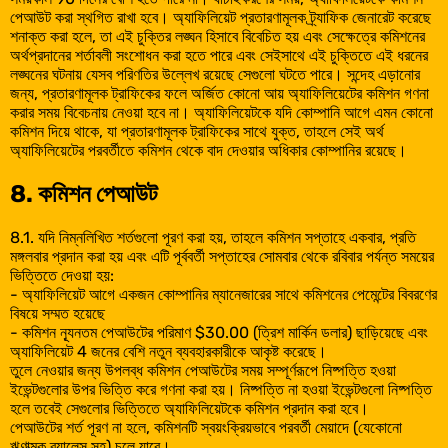
পেআউট করা স্থগিত রাখা হবে। অ্যাফিলিয়েট প্রতারণামূলক ট্র্যাফিক জেনারেট করেছে
শনাক্ত করা হলে, তা এই চুক্তির লঙ্ঘন হিসাবে বিবেচিত হয় এবং সেক্ষেত্রে কমিশনের
অর্থপ্রদানের শর্তাবলী সংশোধন করা হতে পারে এবং সেইসাথে এই চুক্তিতে এই ধরনের
লঙ্ঘনের ঘটনায় যেসব পরিণতির উল্লেখ রয়েছে সেগুলো ঘটতে পারে। সন্দেহ এড়ানোর
জন্য, প্রতারণামূলক ট্রাফিকের ফলে অর্জিত কোনো আয় অ্যাফিলিয়েটের কমিশন গণনা
করার সময় বিবেচনায় নেওয়া হবে না। অ্যাফিলিয়েটকে যদি কোম্পানি আগে এমন কোনো
কমিশন দিয়ে থাকে, যা প্রতারণামূলক ট্রাফিকের সাথে যুক্ত, তাহলে সেই অর্থ
অ্যাফিলিয়েটের পরবর্তীতে কমিশন থেকে বাদ দেওয়ার অধিকার কোম্পানির রয়েছে।
‎8. কমিশন পেআউট
8.1. যদি নিম্নলিখিত শর্তগুলো পূরণ করা হয়, তাহলে কমিশন সপ্তাহে একবার, প্রতি
মঙ্গলবার প্রদান করা হয় এবং এটি পূর্ববর্তী সপ্তাহের সোমবার থেকে রবিবার পর্যন্ত সময়ের
ভিত্তিতে দেওয়া হয়:
- অ্যাফিলিয়েট আগে একজন কোম্পানির ম্যানেজারের সাথে কমিশনের পেমেন্টের বিবরণের
বিষয়ে সম্মত হয়েছে
- কমিশন ন্যূনতম পেআউটের পরিমাণ $30.00 (ত্রিশ মার্কিন ডলার) ছাড়িয়েছে এবং
অ্যাফিলিয়েট 4 জনের বেশি নতুন ব্যবহারকারীকে আকৃষ্ট করেছে।
তুলে নেওয়ার জন্য উপলব্ধ কমিশন পেআউটের সময় সম্পূর্ণরূপে নিষ্পত্তি হওয়া
ইভেন্টগুলোর উপর ভিত্তি করে গণনা করা হয়। নিষ্পত্তি না হওয়া ইভেন্টগুলো নিষ্পত্তি
হলে তবেই সেগুলোর ভিত্তিতে অ্যাফিলিয়েটকে কমিশন প্রদান করা হবে।
পেআউটের শর্ত পূরণ না হলে, কমিশনটি স্বয়ংক্রিয়ভাবে পরবর্তী মেয়াদে (যেকোনো
ঋণাত্মক ব্যালেন্স সহ) চলে যাবে।