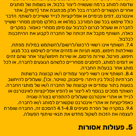
שדומה למותג ברמה שעשויה ליצור בלבול, או בשמות של מותגים
אחרים הקשורים לחברה בכל חלק מכתובת אתר (דומיין), אתר
אינטרנט, דפים פנימיים או אפליקציות לנייד ששייכים לשותף. הדבר
כולל שימוש בכל שם המורכב במלואו או בחלקו מסימן מסחרי ששייך
לחברה או שעלול לגרום לבלבול עם סימן מסחרי כאמור. במקרים
כאלה, השותף מקבל את זכותה של החברה לקבוע את ההיתכנות
לבלבול.
7.4. השותף אינו רשאי לרכוש/לרשום/להשתמש במילות מפתח,
שאילתות חיפוש, מטא תגיות או מזהים אחרים לשימוש בכל מנוע
חיפוש, פורטל, שירות פרסום, או שירות חיפוש/עזר אחר שהם זהים
או דומים למותג, לסימנים מסחריים כלשהם הנוגעים לחברה, או לכל
מותג אחר בבעלות החברה.
8.4. השותף אינו רשאי ליצור עמודים ו/או קבוצות ברשתות
חברתיות (כולל בין היתר: פייסבוק, טוויטר, וכו'), שעלולים להיחשב
בטעות בתור עמודים או קבוצות של החברה ו/או של מותגי החברה.
השותף מסכים בנוסף לא ליצור או להפיץ אפליקציות לאינטרנט או
לנייד או אתרי אינטרנט שעלולים להתפרש בצורה שגויה
כאפליקציות או אתרי אינטרנט שקשורים למותג ו/או לחברה.
9.4. במקרה של הפרת סעיפים 4.1-4.8 להסכם זה, החברה שומרת
לעצמה את הזכות לשקול מחדש את תנאי שיתוף הפעולה.
5. פעולות אסורות