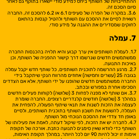
ההתחייבויות של השותף ביחס למידע סודי יישארו בתוקף גם לאחר
סיום הסכם זה.
3.6. במקרה של הפרה של סעיפים 6.1 או 6.2 להסכם זה, החברה
רשאית לסיים את ההסכם עם השותף ולהטיל קנסות בהתאם
לחוקים שמסדירים את ההגנה על מידע סודי.
7. עמלה
1.7. לעמלת השותפים אין ערך קבוע והיא תלויה בהכנסות החברה
ממשתמשים חדשים שנרשמו דרך קישור ההפניה של השותף, וכן
באיכות התנועה.
2.7. מרגע ההרשמה לתוכנית השותפים, כל שותף חדש יקבל עמלה
בגובה 25 (עשרים וחמישה) אחוזים מהרווח הנקי שיתקבל בידי
החברה ממשתמשים חדשים שהופנו על ידי השותף, אלא אם הצדדים
הסכימו אחרת במפורש ובכתב.
3.7. אם שותף לא מפנה לפחות 3 (שלושה) לקוחות פעילים חדשים
במהלך 3 (שלושה) חודשים קלנדריים רצופים, החברה שומרת
לעצמה את הזכות לשנות את תנאי שיתוף הפעולה, להפחית את
העמלה, להשעות את חשבון השותף בתוכנית השותפים, ולסיים
באופן חד צדדי את ההסכם הנוכחי מול השותף.
4.7. לחברה יש את הזכות, לפי שיקול דעתה, לאמת את פעילותו של
השותף כדי לוודא שאין סימנים לתנועה כוזבת. אורכה של תקופת
אימות זו יכול להיות 90 יום לכל היותר. במהלך תקופת האימות,