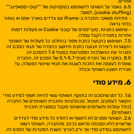
אחרים.
6.5. נאסר על השותף להשתמש בטקטיקות של ""קוקי-סטאפינג""
(cookie stuffing), למשל:
- פתיחת משאבי החברה ב-iframe עם צדדים באורך אפס או באזור
בלתי נראה
- שימוש בתגיות, סקריפטים של קובצי Cookie או פעולות דומות
אחרות במטרה לקבל עמלה.
7.5. השימוש בתנועה כוזבת אסור בהחלט. כל פעולות של השותף
הקשורות ליצירת תנועה כוזבת תיחשב כהפרה של תנאי הסכם זה
ותגרור את ההשלכות המפורטות בסעיף 7.4 להסכם זה.
8.5. במקרה של הפרת סעיפי 5.1-5.7 של הסכם זה, החברה
שומרת לעצמה את הזכות לשנות את תנאי שיתוף הפעולה, עד
סגירת חשבון השותף ובכלל.
6. מידע סודי
1.6. כל זמן שהסכם זה בתוקף, השותף עשוי להיות חשוף למידע סודי
הקשור לעסקים, תפעול, טכנולוגיות ותוכנית השותפים של החברה
(כולל עמלות ותשלומים שהשותף מקבל במסגרת תוכנית
השותפים).
2.6. השותף מסכים לא לחשוף או להפיץ כל מידע סודי לצדדים
שלישיים ללא הסכמה מראש בכתב מהחברה. השותף רשאי
להשתמש במידע סודי אך ורק לצרוך השגת המטרות של הסכם זה.