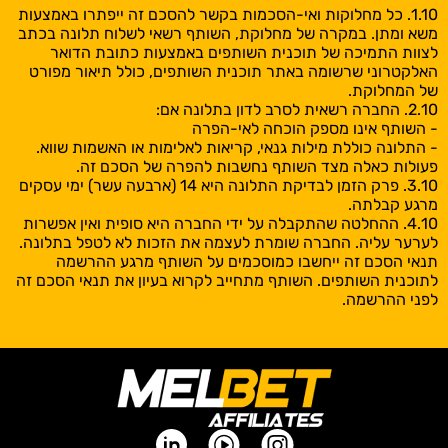
1.10. כל מחלוקות ואי-הסכמות בקשר להסכם זה ייפתרו באמצעות
משא ומתן. במקרה של מחלוקת, השותף רשאי לשלוח תלונה בכתב
לצוות התמיכה של תוכנית השותפים באמצעות כתובת הדואר
האלקטרוני שרשומה באתר תוכנית השותפים, כולל תיאור מפורט
של המחלוקת.
2.10. החברה רשאית לסרב לדון בתלונה אם:
- השותף אינו מספק הוכחה לאי-הפרה
- התלונה כוללת מילות גנאי, קריאות לאלימות או האשמות שווא.
פעולות כאלה מצד השותף נחשבות להפרה של הסכם זה.
3.10. פרק הזמן לבדיקת התלונה היא 14 (ארבעה עשר) ימי עסקים
מרגע קבלתה.
4.10. ההחלטה שהתקבלה על ידי החברה היא סופית ואין אפשרות
לערער עליה. החברה שומרת לעצמה את הזכות לא לטפל בתלונה.
תנאי הסכם זה ייחשבו כמוסכמים על השותף מרגע ההרשמה
לתוכנית השותפים. השותף מתחייב לקרוא בעיון את תנאי הסכם זה
לפני ההרשמה.