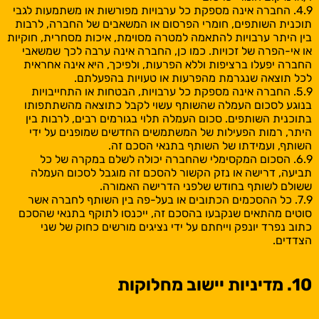
4.9. החברה אינה מספקת כל ערבויות מפורשות או משתמעות לגבי
תוכנית השותפים, חומרי הפרסום או המשאבים של החברה, לרבות
בין היתר ערבויות להתאמה למטרה מסוימת, איכות מסחרית, חוקיות
או אי-הפרה של זכויות. כמו כן, החברה אינה ערבה לכך שמשאבי
החברה יפעלו ברציפות וללא הפרעות, ולפיכך, היא אינה אחראית
לכל תוצאה שנגרמת מהפרעות או טעויות בהפעלתם.
5.9. החברה אינה מספקת כל ערבויות, הבטחות או התחייבויות
בנוגע לסכום העמלה שהשותף עשוי לקבל כתוצאה מהשתתפותו
בתוכנית השותפים. סכום העמלה תלוי בגורמים רבים, לרבות בין
היתר, רמות הפעילות של המשתמשים החדשים שמופנים על ידי
השותף, ועמידתו של השותף בתנאי הסכם זה.
6.9. הסכום המקסימלי שהחברה יכולה לשלם במקרה של כל
תביעה, דרישה או נזק הקשור להסכם זה מוגבל לסכום העמלה
ששולם לשותף בחודש שלפני הדרישה האמורה.
7.9. כל ההסכמים הכתובים או בעל-פה בין השותף לחברה אשר
סוטים מהתאים שנקבעו בהסכם זה, ייכנסו לתוקף בתנאי שהסכם
כתוב נפרד יונפק וייחתם על ידי נציגים מורשים כחוק של שני
הצדדים.
10. מדיניות יישוב מחלוקות