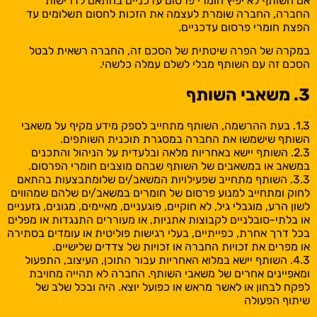
אם השותף לא יפיץ חומרי פרסום עדכניים בהתאם לדרישות
החברה, החברה שומרת לעצמה את הזכות לחסום תשלומים עד
הפצת חומרי פרסום עדכניים.
במקרה של הפרה שיטתית של הסכם זה, החברה רשאית לבטל
הסכם זה עם השותף מבלי לשלם עמלה כלשהי.
3. משאבי השותף
1.3. בעת ההרשמה, השותף מתחייב לספק מידע מקיף על משאבי
השותף שישמשו את החברה במסגרת תוכנית השותפים.
2.3. השותף יישא באחריות מלאה ובלעדית על הניהול והתכנים
במשאב או במשאבים של השותף שבהם מוצבים חומרי הפרסום.
3.3. השותף מתחייב שפעילויות המשאב/ים שלומתבצעות בהתאם
לחוק ומתחייב למנוע פרסום של חומרים במשאב/ים שלהם שמהווים
לשון הרע, מוגבלי גיל, לא חוקיים, פוגעניים, מאיימים, מגונים, גזעניים
או בלתי-סובלניים לקבוצות אתניות, או מעוררים התנגדות או מפלים
בכל דרך אחרת, כפייתיים, בעלי רגישות פוליטית או עומדים בסתירה
או מפרים את זכויות החברה או זכויות של צדדים שלישיים.
4.3. השותף יישא במלוא האחריות עבור התוכן, העיצוב, התפעול
ומאפיינים אחרים של משאבי השותף. החברה לא תהייה מחויבת
לפקח לבחון או לאשר מראש או כפועל יוצא. היה ובכל שלב של
שיתוף הפעולה