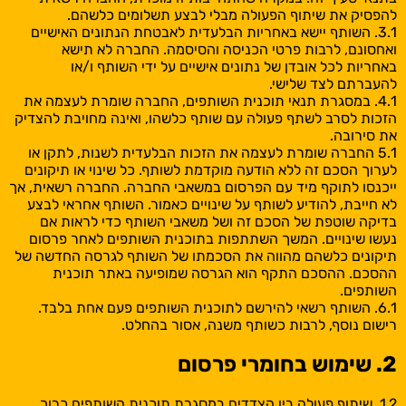
להפסיק את שיתוף הפעולה מבלי לבצע תשלומים כלשהם.
3.1. השותף יישא באחריות הבלעדית לאבטחת הנתונים האישיים
ואחסונם, לרבות פרטי הכניסה והסיסמה. החברה לא תישא
באחריות לכל אובדן של נתונים אישיים על ידי השותף ו/או
להעברתם לצד שלישי.
4.1. במסגרת תנאי תוכנית השותפים, החברה שומרת לעצמה את
הזכות לסרב לשתף פעולה עם שותף כלשהו, ואינה מחויבת להצדיק
את סירובה.
5.1 החברה שומרת לעצמה את הזכות הבלעדית לשנות, לתקן או
לערוך הסכם זה ללא הודעה מוקדמת לשותף. כל שינוי או תיקונים
ייכנסו לתוקף מיד עם הפרסום במשאבי החברה. החברה רשאית, אך
לא חייבת, להודיע לשותף על שינויים כאמור. השותף אחראי לבצע
בדיקה שוטפת של הסכם זה ושל משאבי השותף כדי לראות אם
נעשו שינויים. המשך השתתפות בתוכנית השותפים לאחר פרסום
תיקונים כלשהם מהווה את הסכמתו של השותף לגרסה החדשה של
ההסכם. ההסכם התקף הוא הגרסה שמופיעה באתר תוכנית
השותפים.
6.1. השותף רשאי להירשם לתוכנית השותפים פעם אחת בלבד.
רישום נוסף, לרבות כשותף משנה, אסור בהחלט.
2. שימוש בחומרי פרסום
1.2. שיתוף פעולה בין הצדדים במסגרת תוכנית השותפים כרוך