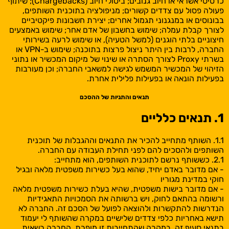
כרטיסי אשראי או חיוב גנובים; ביטולי חיוב (Chargebacks); שיתוף
פעולה פסול עם צדדים קשורים; מניפולציה בתוכנית השותפים,
בבונוסים או במנגנוני תגמול אחרים; יצירת חשבונות פיקטיביים
לצורך קבלת עמלה; שימוש בחשבון של אדם אחר; שימוש באמצעים
חיצוניים בלתי הוגנים (למשל הטעיה), או שימוש לרעה בשירותי
החברה, לרבות בין היתר ניצול פרצות בתוכנה; שימוש ב-VPN או
בשרתי Proxy לצורך הסתרה או שינוי של מיקום המכשיר או נתוני
הזיהוי של המכשיר המשמש לגישה למשאבי החברה; וכן מעורבות
בפעילות הונאה או בפעילות פלילית אחרת.
תנאים והתניות של ההסכם
1. תנאים כלליים
1.1. השותף מתחייב להכיר את התנאים וההגבלות של תוכנית
השותפים ולהסכים להם לפני תחילת העבודה עם החברה.
2.1. כששותף נרשם לתוכנית השותפים, הוא מתחייב:
- אם מדובר באדם יחיד, שהוא בעל כשירות משפטית מלאה ובגיל
חוקי במדינת מגוריו
- אם מדובר בישות משפטית, שהיא בעלת כשירות משפטית מלאה
ורשומה בהתאם לחוק, ויש ברשותה את הסמכויות התאגידיות
הנדרשות להתקשרות ולהוצאה לפועל של הסכם זה. החברה לא
תישא באחריות כלפי צדדים שלישיים במקרה שהשותף לי יעמוד
בתנאי סעיף זה. במקרה שהתחייבות זו מופרת, החברה רשאית