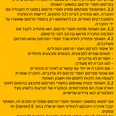
בפרסום חומרי פרסום במשאבי השותף.
2.2. כשהשותף משתמש ומפיץ חומרי פרסום במסגרת העבודה עם
החברה, הוא מתחייב לציית לכל החוקים, דרישות הרגולציה
והסטנדרטים האתיים, וכן להשתמש רק בחומרי פרסום שאושרו על
ידי החברה.
3.2. אם השותף מפתח חומרי פרסום, הוא מתחייב לקבל את
הסכמת החברה מראש ובכתב לפני פרסומם.
4.2. השותף מתחייב לוודא שכל חומרי הפרסום שהוא מפרסם
מעודכנים.
חל איסור לפרסם חומרי פרסום המכילים:
- תנאים שגויים למבצעים, בונוסים ומבצעים מיוחדים
- חומרים לא עדכניים
- לוגו חברה לא מעודכן
– שם החברה או יחד עם קישורים לאתרים מתחרים
אם שותף מפרסם חומרי פרסום לא עדכניים, החברה שומרת
לעצמה את הזכות לחסום את חשבון השותף.
5.2. השותף יבטיח ששימוש בחומרי הפרסום מתבצע בהתאם לחוקי
הארץ שבה הם מתפרסמים, ובמקרה של תביעות כלשהן מצד
רגולטורים ו/או צדדים שלישיים.
אם יימצאו במשאבי השותף חומרי פרסום שמפרים הסכם זה, השותף
יקבל אזהרה ויתבקש להחליף חומרים אלה בתוך 5 (חמישה) ימי
עסקים.