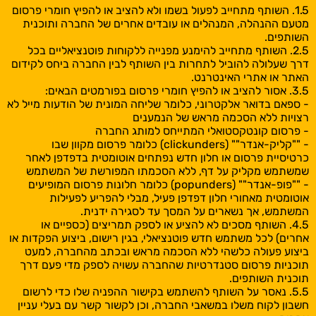
1.5. השותף מתחייב לפעול בשמו ולא להציב או להפיץ חומרי פרסום
מטעם ההנהלה, המנהלים או עובדים אחרים של החברה ותוכנית
השותפים.
2.5. השותף מתחייב להימנע מפנייה ללקוחות פוטנציאליים בכל
דרך שעלולה להוביל לתחרות בין השותף לבין החברה ביחס לקידום
האתר או אתרי האינטרנט.
3.5. אסור להציב או להפיץ חומרי פרסום בפורמטים הבאים:
- ספאם בדואר אלקטרוני, כלומר שליחה המונית של הודעות מייל לא
רצויות ללא הסכמה מראש של הנמענים
- פרסום קונטקסטואלי המתייחס למותג החברה
- ""קליק-אנדר"" (clickunders) כלומר פרסום מקוון שבו
כרטיסיית פרסום או חלון חדש נפתחים אוטומטית בדפדפן לאחר
שמשתמש מקליק על דף, ללא הסכמתו המפורשת של המשתמש
- ""פופ-אנדר"" (popunders) כלומר חלונות פרסום המופיעים
אוטומטית מאחורי חלון דפדפן פעיל, מבלי להפריע לפעילות
המשתמש, אך נשארים על המסך עד לסגירה ידנית.
4.5. השותף מסכים לא להציע או לספק תמריצים (כספיים או
אחרים) לכל משתמש חדש פוטנציאלי, בגין רישום, ביצוע הפקדות או
ביצוע פעולה כלשהי ללא הסכמה מראש ובכתב מהחברה, למעט
תוכניות פרסום סטנדרטיות שהחברה עשויה לספק מדי פעם דרך
תוכנית השותפים.
5.5. נאסר על השותף להשתמש בקישור ההפניה שלו כדי לרשום
חשבון לקוח משלו במשאבי החברה, וכן לקשור קשר עם בעלי עניין