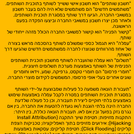
"חשבון שותפים" הוא חשבון אישי ששייך לשותף בתוכנית השותפים.
"משתמשים חדשים" הם משתמשים שלא היה להם בעבר חשבון
במשאבי החברה, הגיעו דרך שותף במסגרת תוכנית השותפים,
ולאחר מכן יצרו חשבון במשאבי החברה וביצעו הפקדה בפעם
הראשונה.
"קישור הפניה" הוא קישור למשאבי החברה הכולל מזהה ייחודי של
שותף.
"עמלה" היא תגמול כספי שמשולם לשותף בהסכמה מראש בצורה
של אחוז מהרווחים שנוצרו לחברה ממשתמשים חדשים שהגיעו דרך
השותף.
"תשלום" הוא עמלה שהועברה לשותף מחשבון תוכנית השותפים
הפנימית של השותף באמצעות מערכת תשלומים חיצונית.
"חומרי פרסום" הם חומרי טקסט, גרפיקה, שמע, וידאו וחומרים
שונים אחרים בעלי אופי פרסומי, המשמשים לקידום מוצרי החברה.
"תעבורת הונאה משמעה כל פעילות שמבוצעת על-ידי השותף
במסגרת תוכנית השותפים במטרה לקבל עמלה באמצעות שימוש
באמצעים בלתי חוקיים ליצירת תעבורה, וכן כל פעולה שלדעת
החברה הינה בלתי הוגנת ו/או נועדה להטעות את החברה, בין אם
נגרם נזק בפועל ובין אם לאו. תעבורת הונאה כוללת, בין היתר:
התקנות מזויפות; חטיפת שיוך התקנה (Install Attribution
Hijacking); אירועים מזויפים בתוך האפליקציה; טכניקות הצפת
קליקים (Click Flooding); חטיפת קליקים; עסקאות באמצעות