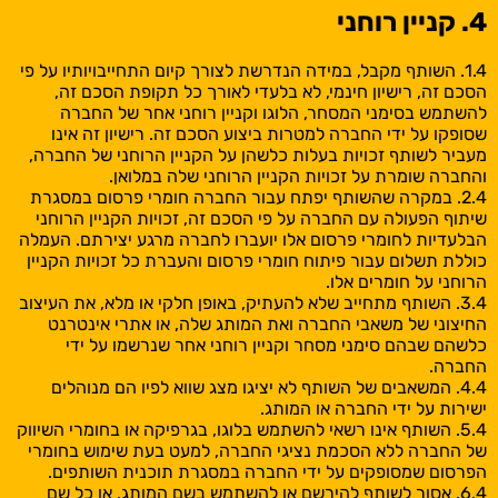
4. קניין רוחני
1.4. השותף מקבל, במידה הנדרשת לצורך קיום התחייבויותיו על פי
הסכם זה, רישיון חינמי, לא בלעדי לאורך כל תקופת הסכם זה,
להשתמש בסימני המסחר, הלוגו וקניין רוחני אחר של החברה
שסופקו על ידי החברה למטרות ביצוע הסכם זה. רישיון זה אינו
מעביר לשותף זכויות בעלות כלשהן על הקניין הרוחני של החברה,
והחברה שומרת על זכויות הקניין הרוחני שלה במלואן.
2.4. במקרה שהשותף יפתח עבור החברה חומרי פרסום במסגרת
שיתוף הפעולה עם החברה על פי הסכם זה, זכויות הקניין הרוחני
הבלעדיות לחומרי פרסום אלו יועברו לחברה מרגע יצירתם. העמלה
כוללת תשלום עבור פיתוח חומרי פרסום והעברת כל זכויות הקניין
הרוחני על חומרים אלו.
3.4. השותף מתחייב שלא להעתיק, באופן חלקי או מלא, את העיצוב
החיצוני של משאבי החברה ואת המותג שלה, או אתרי אינטרנט
כלשהם שבהם סימני מסחר וקניין רוחני אחר שנרשמו על ידי
החברה.
4.4. המשאבים של השותף לא יציגו מצג שווא לפיו הם מנוהלים
ישירות על ידי החברה או המותג.
5.4. השותף אינו רשאי להשתמש בלוגו, בגרפיקה או בחומרי השיווק
של החברה ללא הסכמת נציגי החברה, למעט בעת שימוש בחומרי
הפרסום שמסופקים על ידי החברה במסגרת תוכנית השותפים.
6.4. אסור לשותף להירשם או להשתמש בשם המותג, או כל שם