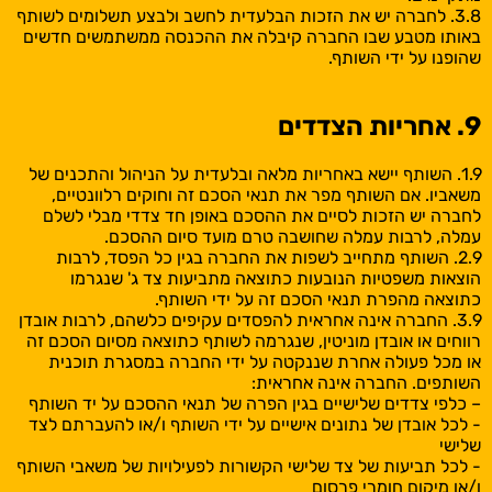
3.8. לחברה יש את הזכות הבלעדית לחשב ולבצע תשלומים לשותף
באותו מטבע שבו החברה קיבלה את ההכנסה ממשתמשים חדשים
שהופנו על ידי השותף.
9. אחריות הצדדים
1.9. השותף יישא באחריות מלאה ובלעדית על הניהול והתכנים של
משאביו. אם השותף מפר את תנאי הסכם זה וחוקים רלוונטיים,
לחברה יש הזכות לסיים את ההסכם באופן חד צדדי מבלי לשלם
עמלה, לרבות עמלה שחושבה טרם מועד סיום ההסכם.
2.9. השותף מתחייב לשפות את החברה בגין כל הפסד, לרבות
הוצאות משפטיות הנובעות כתוצאה מתביעות צד ג' שנגרמו
כתוצאה מהפרת תנאי הסכם זה על ידי השותף.
3.9. החברה אינה אחראית להפסדים עקיפים כלשהם, לרבות אובדן
רווחים או אובדן מוניטין, שנגרמה לשותף כתוצאה מסיום הסכם זה
או מכל פעולה אחרת שננקטה על ידי החברה במסגרת תוכנית
השותפים. החברה אינה אחראית:
– כלפי צדדים שלישיים בגין הפרה של תנאי ההסכם על יד השותף
- לכל אובדן של נתונים אישיים על ידי השותף ו/או להעברתם לצד
שלישי
- לכל תביעות של צד שלישי הקשורות לפעילויות של משאבי השותף
ו/או מיקום חומרי פרסום