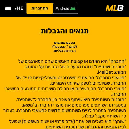
HE
התחברות
תנאים והגבלות
הסכם שותפים
(להלן "ההסכם")
הגדרות כלליות
"החברה" היא האדם או קבוצת האנשים שהם המארגנים של
"תוכנית שותפים" זו והם הבעלים של הזכויות על המותג.
המותג MelBet.
"משאבי החברה" הם אתרי האינטרנט והאפליקציות לנייד של
החברה, שמיועדים לספק שירותי הימורים.
"מוצרי החברה" הם השירות או חבילת השירותים המוצעים במשאבי
החברה.
"תוכנית השותפים" היא שיתוף פעולה בין החברה ל"שותפים",
במסגרתו השותפים מפרסמים את מוצרי החברה ב"משאבי
השותפים" במטרה לגייס משתמשים חדשים למשאבי החברה, בעבור
כך השותף מקבל עמלה.
"שותף" הוא בעלים של אתר (אדם פרטי או ישות משפטית) שפועל
לפי התנאים וההגבלות של תוכנית השותפים.