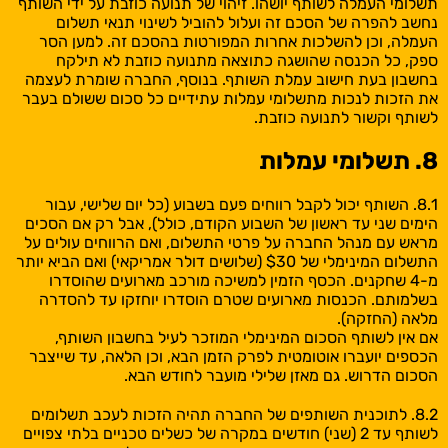
תשלומי העמלה לשותף יושהו. זיהוי של תנועה כוזבת על ידי השותף
נחשב להפרה של הסכם זה ועלול להוביל לשינוי תנאי תשלום
העמלה, וכן להשלכות אחרות המפורטות בהסכם זה. למען הסר
ספק, כל הכנסה שהושגה כתוצאה מתנועה כוזבת לא תילקח
בחשבון בעת ​​חישוב עמלת השותף. בנוסף, החברה שומרת לעצמה
את הזכות לנכות מתשלומי עמלות עתידיים כל סכום ששולם בעבר
לשותף וקשור לתנועה כוזבת.
8. תשלומי עמלות
8.1. השותף יכול לקבל רווחים פעם בשבוע (כל יום שלישי, עבור
הימים שני עד ראשון של השבוע הקודם, כולל), אבל רק אם הסכים
מראש עם מנהל החברה על פרטי התשלום, ואם הרווחים עולים על
התשלום המינימלי של $30 (שלושים דולר אמריקאי) ואם הביא יותר
מ-4 שחקנים. הכסף הזמין למשיכה מורכב מארועים שהוסדרו
בשלמותם. הכנסות מארועים שטרם הוסדרו יוחזקו עד להסדרה
מלאה (החזקה).
אם אין לשותף הסכום המינימלי המוזכר לעיל בחשבון השותף,
הכספים יועברו אוטומטית לפרק הזמן הבא, וכן הלאה, עד שייצבר
הסכום הדרוש. גם מאזן שלילי מועבר לחודש הבא.
8.2. לתוכנית השותפים של החברה תהיה הזכות לעכב תשלומים
לשותף עד 2 (שני) חודשים במקרה של כשלים טכניים בלתי צפויים