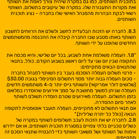
בתוכנית השותפים, כמו גם במקרה שיהיה צורך לאמת את השותף
ואת מקורות התעבורה שלו. במקרה של עיקובים בתשלום, השותף
רשאי לבקת הבהרות מהמנהל האישי שלו בחברה - נציג תוכנית
השותפים.
8.3. לחברה יש הזכות הבלעדית לחשב ולשלם את הרווחים לחשבון
השותף באותו מטבע שבו החברה קיבלה את ההכנסה מהמשתמשים
החדשים שהופנו על ידי השותף.
"1.8. העמלה משולמת אחת לשבוע, בכל יום שלישי, והיא מכסה את
התקופה שבין יום שני עד ליום ראשון בשבוע הקודם, כולל, בתנאי
שהתנאים הבאים מתקיימים:
- פרטי תשלום העמלה הוסכמו בעבר בין השותף למנהל בחברה
- סכום העמלה גבוה יותר מסף התשלום המינימלי בגובה $30.00
(שלושים דולר אמריקאי) והשותף גייס יותר מ-4 משתמשים חדשים.
העמלה שניתן למשוך מחושבת על סמך אירועים שהוסדרו במלואם
בזמן התשלום. העמלה מאירועים שטרם הוסדרו תשולם לשותף
לאחר סיום ההסדרה.
אם תנאי התשלום לא מתקיימים, העמלה תועבר אוטומטית לתקופה
הבאה (כולל כל יתרה שלילית)."
2.8. לחברה יש את הזכות לעכב תשלומים לשותף במקרה של
כשלים טכניים בלתי צפויים במסגרת תוכנית השותפים, או אם יידרש
אימות של השותף ושל משאבי השותף כדי להבטיח שתנאי הסכם זה
מתקיימים.