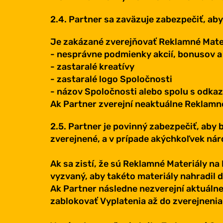
‎2.4. Partner sa zaväzuje zabezpečiť, ab
Je zakázané zverejňovať Reklamné Mater
- nesprávne podmienky akcií, bonusov a
- zastaralé kreatívy
- zastaralé logo Spoločnosti
- názov Spoločnosti alebo spolu s odka
Ak Partner zverejní neaktuálne Reklamné
2.5. Partner je povinný zabezpečiť, aby 
zverejnené, a v prípade akýchkoľvek nár
Ak sa zistí, že sú Reklamné Materiály n
vyzvaný, aby takéto materiály nahradil d
Ak Partner následne nezverejní aktuáln
zablokovať Vyplatenia až do zverejneni