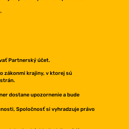
.
vať Partnerský účet.
 zákonmi krajiny, v ktorej sú
strán.
rtner dostane upozornenie a bude
nosti, Spoločnosť si vyhradzuje právo