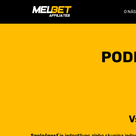
O NÁS
POD
V
Spoločnosť
je jednotlivec alebo skupina jed