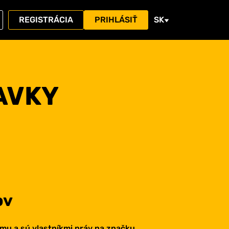
REGISTRÁCIA
PRIHLÁSIŤ
SK
AVKY
ov
amu a sú vlastníkmi práv na značku.