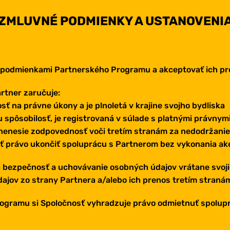
ZMLUVNÉ PODMIENKY A USTANOVENI
 a podmienkami Partnerského Programu a akceptovať ich p
rtner zaručuje:
osť na právne úkony a je plnoletá v krajine svojho bydliska
u spôsobilosť, je registrovaná v súlade s platnými právny
ť nenesie zodpovednosť voči tretím stranám za nedodržanie
ť právo ukončiť spoluprácu s Partnerom bez vykonania ak
a bezpečnosť a uchovávanie osobných údajov vrátane svojic
jov zo strany Partnera a/alebo ich prenos tretím straná
rogramu si Spoločnosť vyhradzuje právo odmietnuť spolupr