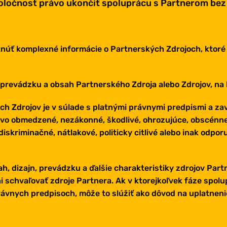
oločnosť právo ukončiť spoluprácu s Partnerom bez 
skytnúť komplexné informácie o Partnerských Zdrojoch, ktor
a prevádzku a obsah Partnerského Zdroja alebo Zdrojov, na
ých Zdrojov je v súlade s platnými právnymi predpismi a za
kovo obmedzené, nezákonné, škodlivé, ohrozujúce, obscénne
kriminačné, nátlakové, politicky citlivé alebo inak odpo
, dizajn, prevádzku a ďalšie charakteristiky zdrojov Partn
i schvaľovať zdroje Partnera. Ak v ktorejkoľvek fáze spol
ávnych predpisoch, môže to slúžiť ako dôvod na uplatneni