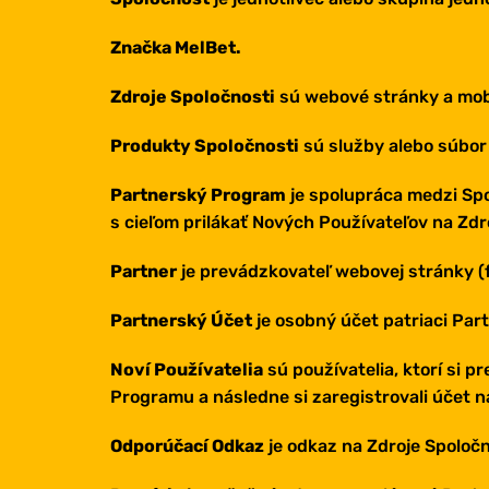
Značka MelBet.
Zdroje Spoločnosti
sú webové stránky a mobi
Produkty Spoločnosti
sú služby alebo súbor
Partnerský Program
je spolupráca medzi Spo
s cieľom prilákať Nových Používateľov na Zdr
Partner
je prevádzkovateľ webovej stránky (
Partnerský Účet
je osobný účet patriaci Pa
Noví Používatelia
sú používatelia, ktorí si 
Programu a následne si zaregistrovali účet na
Odporúčací Odkaz
je odkaz na Zdroje Spoločn