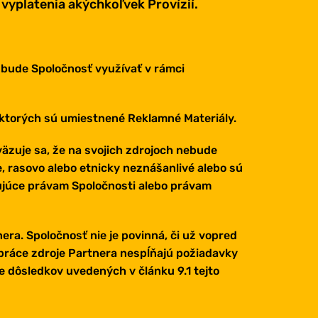
vyplatenia akýchkoľvek Provízií.
é bude Spoločnosť využívať v rámci
 ktorých sú umiestnené Reklamné Materiály.
väzuje sa, že na svojich zdrojoch nebude
, rasovo alebo etnicky neznášanlivé alebo sú
rujúce právam Spoločnosti alebo právam
era. Spoločnosť nie je povinná, či už vopred
upráce zdroje Partnera nespĺňajú požiadavky
e dôsledkov uvedených v článku 9.1 tejto